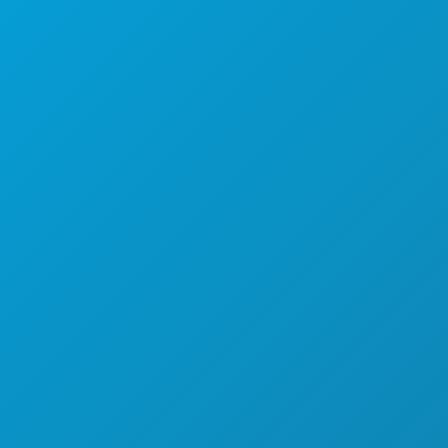
कार्यक्रम
भोजन पेय
अन्वेषण करना
नाइटलाइफ़
खेल
योजना
मिलो
होटल ऑफर