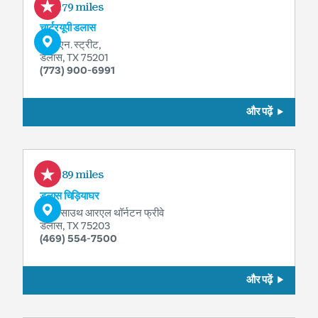
1.79 miles
चार्टरयूपी डलास
327 एन. स्ट्रीट,
डलास, TX 75201
(773) 900-6991
और पढ़ें
1.89 miles
डलास चिड़ियाघर
650 साउथ आरएल थॉर्नटन फ्रीवे
डलास, TX 75203
(469) 554-7500
और पढ़ें