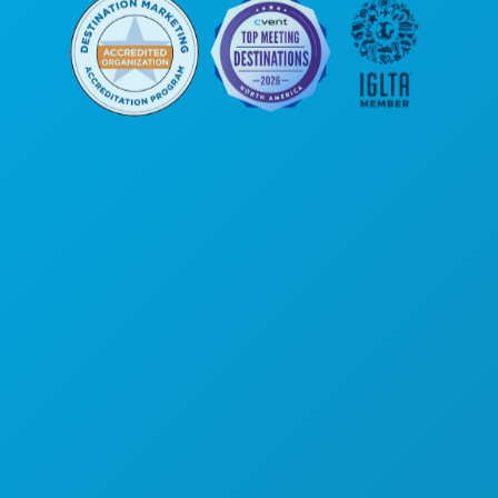
कॉर्पोरेट कार्यालय
1807 रॉस एवेन्यू
सुइट 450
डलास, टेक्सास 75201
(214) 571-1000