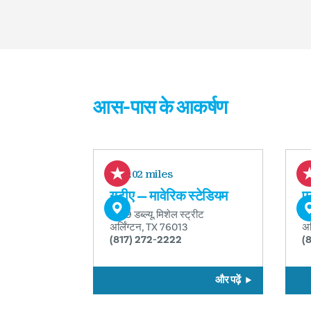
आस-पास के आकर्षण
1.02 miles
यूटीए — मावेरिक स्टेडियम
ए
1309 डब्ल्यू. मिशेल स्ट्रीट
1 
अर्लिंग्टन, TX 76013
अर
(817) 272-2222
(
और पढ़ें