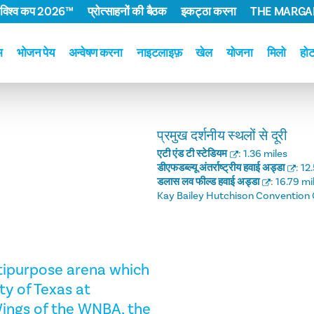
 विश्व कप 2026™
प्रोत्साहनों की बैठक
इकट्ठा करना
THE MARGAR
म
भोजन पेय
अन्वेषण करना
नाइटलाइफ़
खेल
योजना
मिलो
हो
प्रमुख दर्शनीय स्थलों से दूरी
एटी एंड टी स्टेडियम
:
1.36 miles
डीएफडब्ल्यू अंतर्राष्ट्रीय हवाई अड्डा
:
12
डलास लव फील्ड हवाई अड्डा
:
16.79 mi
Kay Bailey Hutchison Convention 
ltipurpose arena which
y of Texas at
 Wings of the WNBA, the