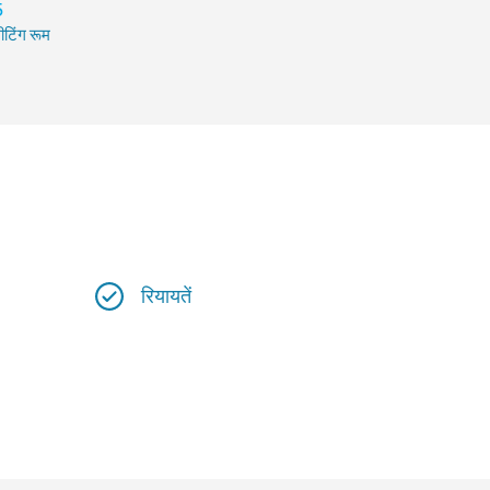
5
ीटिंग रूम
रियायतें