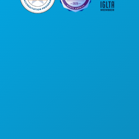
कॉर्पोरेट कार्यालय
1807 रॉस एवेन्यू
सुइट 450
डलास, टेक्सास 75201
(214) 571-1000
करने के लिए काम
कार्यक्रम
भोजन पेय
अन्वेषण करना
नाइटलाइफ़
खेल