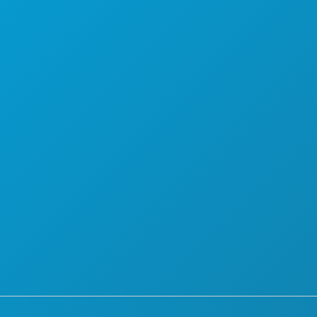
योजना
मिलो
होटल ऑफर