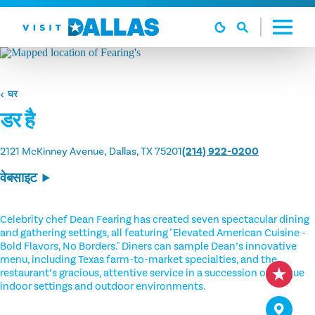
सामग्री पर जाएं
घर
डर है
2121 McKinney Avenue
Dallas, TX 75201
(214) 922-0200
वेबसाइट
Celebrity chef Dean Fearing has created seven spectacular dining
and gathering settings, all featuring "Elevated American Cuisine -
Bold Flavors, No Borders." Diners can sample Dean’s innovative
menu, including Texas farm-to-market specialties, and the
restaurant’s gracious, attentive service in a succession of unique
indoor settings and outdoor environments.