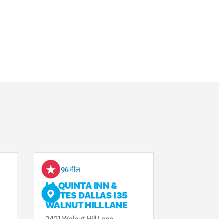
0.96 मील
LA QUINTA INN &
SUITES DALLAS I35
WALNUT HILL LANE
2421 Walnut Hill Lane