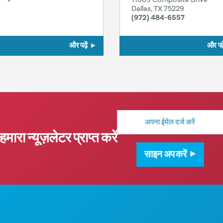
Dallas, TX 75229
(972) 484-6557
और पढ़ें
और पढ़े
मेल
पता
हमारा न्यूज़लेटर प्राप्त करें
साइन अप करें
कॉर्पोरेट कार्यालय