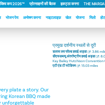
 विश्व कप 2026™
प्रोत्साहनों की बैठक
इकट्ठा करना
THE MARGAR
म
भोजन पेय
अन्वेषण करना
नाइटलाइफ़
खेल
योजना
मिलो
हो
प्रमुख दर्शनीय स्थलों से दूरी
डलास लव फील्ड हवाई अड्डा
:
3.86 mil
डीएफडब्ल्यू अंतर्राष्ट्रीय हवाई अड्डा
:
8.
Kay Bailey Hutchison Convention 
एटी एंड टी स्टेडियम
:
15.03 miles
very plate a story. Our
ering Korean BBQ made
or unforgettable