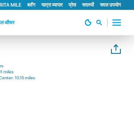
ITA MILE
ब्लॉग
यात्रा व्यापार
प्रेस
सदस्यों
सरल उपयोग
टल ऑफर
es
01 miles
Center:
10.15 miles