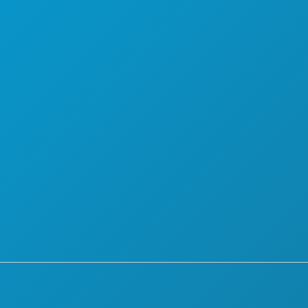
कार्यक्रम
करियर
भोजन पेय
आधिकारिक आगंतुक मार्गदर्शिका
अन्वेषण करना
सरल उपयोग
5201
नाइटलाइफ़
वहनीयता
0
खेल
सांस्कृतिक अनुभव
योजना
प्रेस
मिलो
ब्लॉग
होटल ऑफर
हमसे संपर्क करें