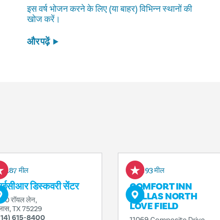
इस वर्ष भोजन करने के लिए (या बाहर) विभिन्न स्थानों की
खोज करें।
और पढ़ें
0.87 मील
0.93 मील
ईसीआर डिस्कवरी सेंटर
COMFORT INN
DALLAS NORTH
30 रॉयल लेन,
LOVE FIELD
लास, TX 75229
214) 615-8400
11069 Composite Drive