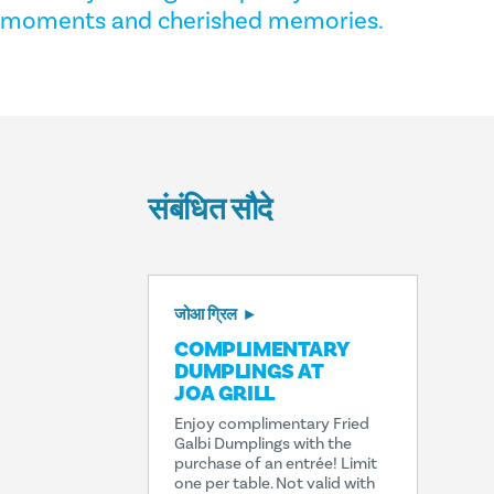
moments and cherished memories.
संबंधित सौदे
जोआ ग्रिल
COMPLIMENTARY
DUMPLINGS AT
JOA GRILL
Enjoy complimentary Fried
Galbi Dumplings with the
purchase of an entrée! Limit
one per table. Not valid with