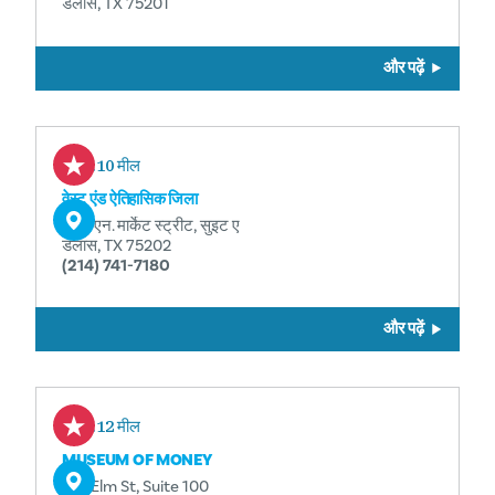
डलास, TX 75201
और पढ़ें
0.10 मील
वेस्ट एंड ऐतिहासिक जिला
208 एन. मार्केट स्ट्रीट, सुइट ए
डलास, TX 75202
(214) 741-7180
और पढ़ें
0.12 मील
MUSEUM OF MONEY
501 Elm St, Suite 100