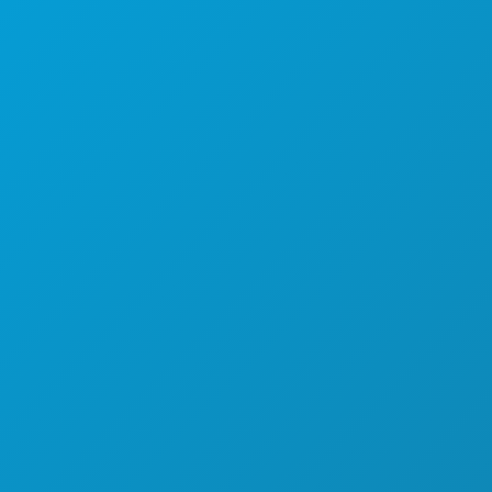
कार्यक्रम
भोजन पेय
अन्वेषण करना
नाइटलाइफ़
खेल
योजना
मिलो
होटल ऑफर