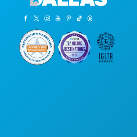
कॉर्पोरेट कार्यालय
1807 रॉस एवेन्यू
सुइट 450
डलास, टेक्सास 75201
(214) 571-1000
करने के लिए काम