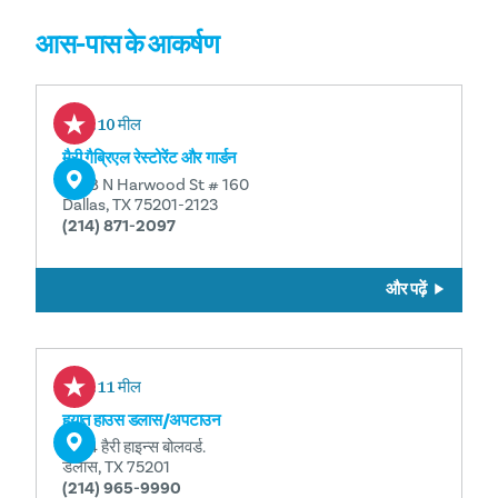
आस-पास के आकर्षण
0.10 मील
मैरी गैब्रिएल रेस्टोरेंट और गार्डन
2728 N Harwood St # 160
Dallas, TX 75201-2123
(214) 871-2097
और पढ़ें
0.11 मील
हयात हाउस डलास/अपटाउन
2914 हैरी हाइन्स बोलवर्ड.
डलास, TX 75201
(214) 965-9990