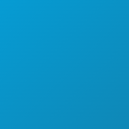
भोजन पेय
अन्वेषण करना
नाइटलाइफ़
खेल
योजना
मिलो
होटल ऑफर