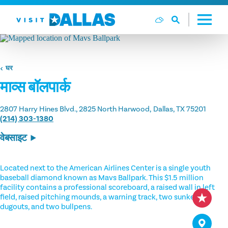
सामग्री पर जाएं
घर
माव्स बॉलपार्क
2807 Harry Hines Blvd., 2825 North Harwood
Dallas, TX 75201
(214) 303-1380
वेबसाइट
Located next to the American Airlines Center is a single youth
baseball diamond known as Mavs Ballpark. This $1.5 million
facility contains a professional scoreboard, a raised wall in left
field, raised pitching mounds, a warning track, two sunken
dugouts, and two bullpens.