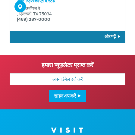
ओम्नी फ्रिस्को एट द स्टार
11 काउबॉयज़ वे
, फ्रिस्को, TX 75034
(469) 287-0000
और पढ़ें
हमारा न्यूज़लेटर प्राप्त करें
मेल
पता
साइन अप करें