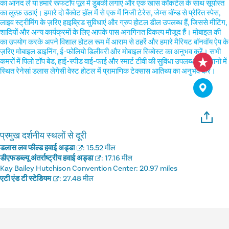
का आनंद लें या हमारे रूफटॉप पूल में डुबकी लगाएं और एक खास कॉकटेल के साथ सूर्यास्त
का लुत्फ़ उठाएं। हमारे दो बैंक्वेट हॉल में से एक में निजी टेरेस, जेम्स बॉन्ड से प्रेरित स्पेस,
लाइव स्ट्रीमिंग के ज़रिए हाइब्रिड सुविधाएं और ग्रुप होटल डील उपलब्ध हैं, जिससे मीटिंग,
शादियों और अन्य कार्यक्रमों के लिए आपके पास अनगिनत विकल्प मौजूद हैं। मोबाइल की
का उपयोग करके अपने विशाल होटल रूम में आराम से ठहरें और हमारे मैरियट बॉनवॉय ऐप के
ज़रिए मोबाइल डाइनिंग, ई-फोलियो डिलीवरी और मोबाइल रिक्वेस्ट का अनुभव करें। सभी
कमरों में पिलो टॉप बेड, हाई-स्पीड वाई-फाई और स्मार्ट टीवी की सुविधा उपलब्ध है। प्लानो में
स्थित रेनेसां डलास लेगेसी वेस्ट होटल में प्रामाणिक टेक्सास आतिथ्य का अनुभव करें।
प्रमुख दर्शनीय स्थलों से दूरी
डलास लव फील्ड हवाई अड्डा
:
15.52 मील
डीएफडब्ल्यू अंतर्राष्ट्रीय हवाई अड्डा
:
17.16 मील
Kay Bailey Hutchison Convention Center:
20.97 miles
एटी एंड टी स्टेडियम
:
27.48 मील