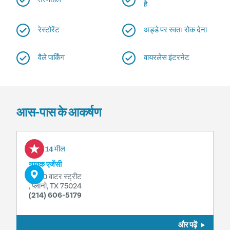
है
रेस्टोरेंट
अड्डे पर स्वतः रोक देना
वैले पार्किंग
वायरलेस इंटरनेट
आस-पास के आकर्षण
0.14 मील
नानूक एजेंसी
6080 वाटर स्ट्रीट
, प्लानो, TX 75024
(214) 606-5179
और पढ़ें