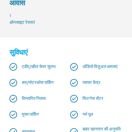
आवास
आवास
1
ऑनसाइट रेस्तरां
सुविधाएं
एडीए/व्हील चेयर सुलभ
ऑडियो विज़ुअल क्षमताएं
बस/मोटरकोच पार्किंग
व्यापार केंद्र
विस्तारित निवास
फिटनेस सेंटर
मुफ्त पार्किंग
गर्म पूल
बाहर खानपान की अनुमति
तरणताल