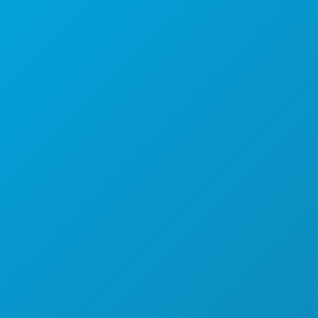
1807 रॉस एवेन्यू
सुइट 450
डलास, टेक्सास 75201
(214) 571-1000
करने के लिए काम
कार्यक्रम
भोजन पेय
अन्वेषण करना
नाइटलाइफ़
खेल
योजना
मिलो
होटल ऑफर