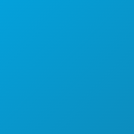
कॉर्पोरेट कार्यालय
1807 रॉस एवेन्यू
सुइट 450
डलास, टेक्सास 75201
(214) 571-1000
करने के लिए काम
कार्यक्रम
भोजन पेय
अन्वेषण करना
नाइटलाइफ़
खेल
योजना
मिलो
होटल ऑफर