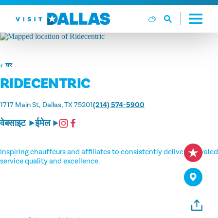
सामग्री पर जाएं
घर
RIDECENTRIC
1717 Main St
Dallas, TX 75201
(214) 574-5900
वेबसाइट
ईमेल
Inspiring chauffeurs and affiliates to consistently deliver unrivaled
service quality and excellence.