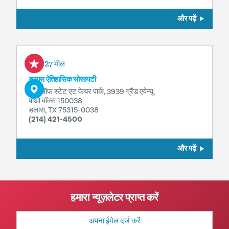
और पढ़ें
0.27 मील
डलास ऐतिहासिक सोसायटी
हॉल ऑफ स्टेट एट फेयर पार्क, 3939 ग्रैंड एवेन्यू
पीओ बॉक्स 150038
डलास, TX 75315-0038
(214) 421-4500
और पढ़ें
हमारा न्यूज़लेटर प्राप्त करें
मेल
पता