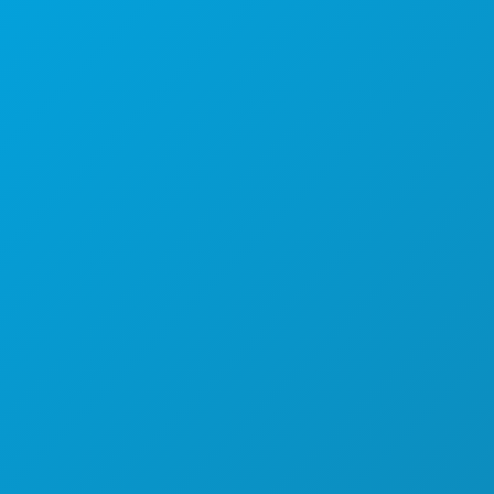
कॉर्पोरेट कार्यालय
1807 रॉस एवेन्यू
सुइट 450
डलास, टेक्सास 75201
(214) 571-1000
करने के लिए काम
कार्यक्रम
भोजन पेय
अन्वेषण करना
नाइटलाइफ़
खेल
योजना
मिलो
होटल ऑफर