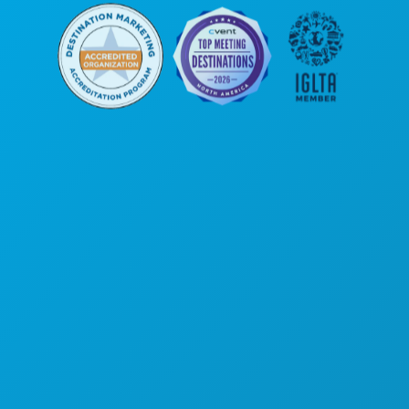
कॉर्पोरेट कार्यालय
1807 रॉस एवेन्यू
सुइट 450
डलास, टेक्सास 75201
(214) 571-1000