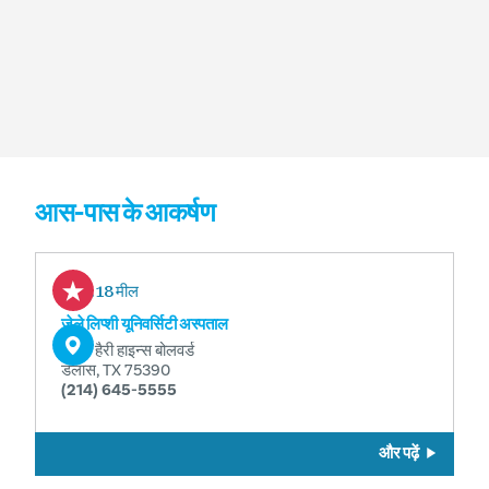
आस-पास के आकर्षण
0.18 मील
ज़ेले लिप्शी यूनिवर्सिटी अस्पताल
5151 हैरी हाइन्स बोलवर्ड
डलास, TX 75390
(214) 645-5555
और पढ़ें