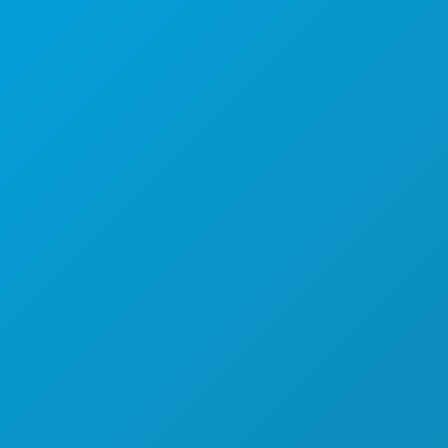
डलास, टेक्सास 75201
(214) 571-1000
करने के लिए काम
कार्यक्रम
भोजन पेय
अन्वेषण करना
नाइटलाइफ़
खेल
योजना
मिलो
होटल ऑफर