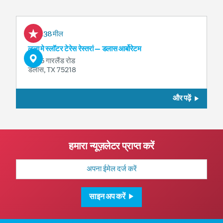
1.38 मील
लूला मे स्लॉटर टेरेस रेस्तरां — डलास आर्बोरेटम
8525 गारलैंड रोड
डलास, TX 75218
और पढ़ें
हमारा न्यूज़लेटर प्राप्त करें
मेल
पता
साइन अप करें