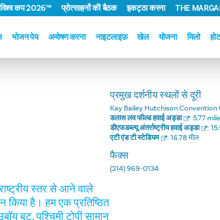
 विश्व कप 2026™
प्रोत्साहनों की बैठक
इकट्ठा करना
THE MARGAR
म
भोजन पेय
अन्वेषण करना
नाइटलाइफ़
खेल
योजना
मिलो
हो
प्रमुख दर्शनीय स्थलों से दूरी
Kay Bailey Hutchison Convention 
डलास लव फील्ड हवाई अड्डा
:
5.77 mil
डीएफडब्ल्यू अंतर्राष्ट्रीय हवाई अड्डा
:
15
एटी एंड टी स्टेडियम
:
16.78 मील
फैक्स
(214) 969-0134
ाष्ट्रीय स्तर से आने वाले
ान किया है। हम एक प्रतिष्ठित
बॉय बूट, पश्चिमी टोपी सामान