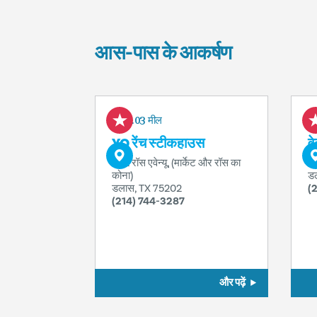
आस-पास के आकर्षण
0.03 मील
YO रेंच स्टीकहाउस
व
702 रॉस एवेन्यू, (मार्केट और रॉस का
20
कोना)
ड
डलास, TX 75202
(
(214) 744-3287
और पढ़ें