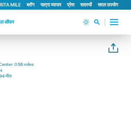
ITA MILE
ब्लॉग
यात्रा व्यापार
प्रेस
सदस्यों
सरल उपयोग
टल ऑफर
Center:
0.58 miles
es
.94 मील