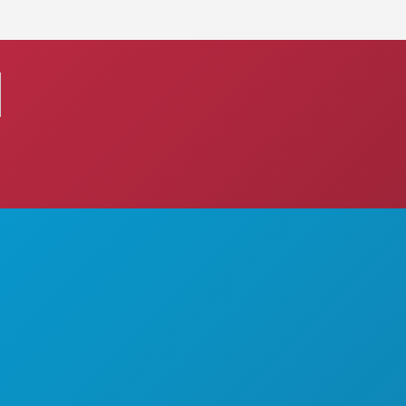
करने के लिए काम
हमारे बारे में
कार्यक्रम
करियर
भोजन पेय
आधिकारिक आगंतुक मार्गदर्शिका
अन्वेषण करना
सरल उपयोग
5201
नाइटलाइफ़
वहनीयता
खेल
सांस्कृतिक अनुभव