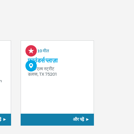
0.10 मील
फाउंडर्स प्लाज़ा
600 एल्म स्ट्रीट
डलास, TX 75201
n
ं
और पढ़ें