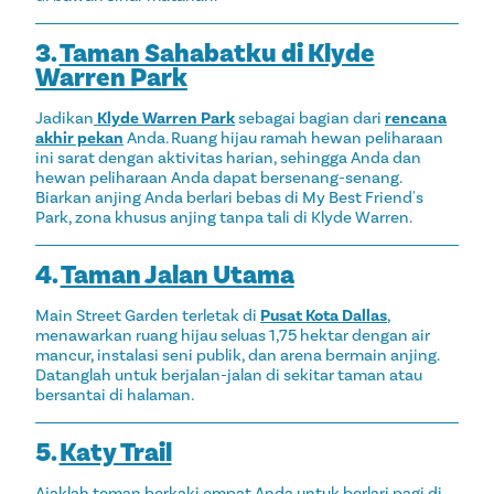
3.
Taman Sahabatku di Klyde
Warren Park
Jadikan
Klyde Warren Park
sebagai bagian dari
rencana
akhir pekan
Anda. Ruang hijau ramah hewan peliharaan
ini sarat dengan aktivitas harian, sehingga Anda dan
hewan peliharaan Anda dapat bersenang-senang.
Biarkan anjing Anda berlari bebas di My Best Friend's
Park, zona khusus anjing tanpa tali di Klyde Warren.
4.
Taman Jalan Utama
Main Street Garden terletak di
Pusat Kota Dallas
,
menawarkan ruang hijau seluas 1,75 hektar dengan air
mancur, instalasi seni publik, dan arena bermain anjing.
Datanglah untuk berjalan-jalan di sekitar taman atau
bersantai di halaman.
5.
Katy Trail
Ajaklah teman berkaki empat Anda untuk berlari pagi di