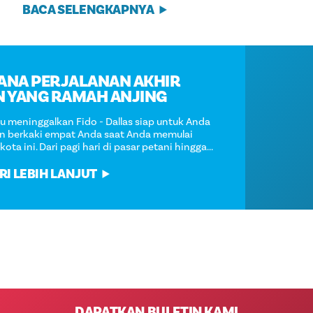
BACA SELENGKAPNYA
RENCANA PERJALANAN AKHIR
PEKAN YANG RAMAH ANJING
Tidak perlu meninggalkan Fido - Dallas siap untuk Anda
dan teman berkaki empat Anda saat Anda memulai
liburan di kota ini. Dari pagi hari di pasar petani hingga...
PELAJARI LEBIH LANJUT
DAPATKAN BULETIN KAMI