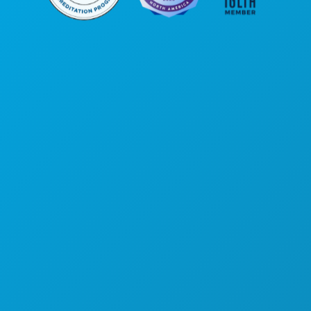
Kantor Pusat
1807 Ross Avenue
Suite 450
Dallas, Texas 75201
(214) 571-1000
HAL-HAL YANG BISA DILAKUKAN
ACARA
MAKANAN & MINUMAN
JELAJAHI
KEHIDUPAN MALAM
OLAHRAGA
RENCANA