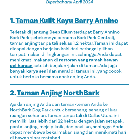
Diperbaharui April 2024
1.
Taman Kulit Kayu Barry Annino
Terletak di jantung
Deep Ellum
terdapat Barry Annino
Bark Park (sebelumnya bernama Bark Park Central),
taman anjing tanpa tali seluas 1,2 hektar. Taman ini dapat
dicapai dengan berjalan kaki dari berbagai pilihan
tempat makan di lingkungan ini, sehingga Anda dapat
menikmati makanan di
restoran yang ramah hewan
peliharaan
setelah berjalan-jalan di taman. Ada juga
banyak
karya seni dan mural
di taman ini, yang cocok
untuk berfoto bersama anak anjing Anda.
2.
Taman Anjing NorthBark
Ajaklah anjing Anda dan teman-teman Anda ke
NorthBark Dog Park untuk bersenang-senang di luar
ruangan seharian. Taman tanpa tali di Dallas Utara ini
memiliki luas lebih dari 22 hektar dengan jalan setapak,
pantai anjing, meja piknik, dan paviliun, sehingga Anda
dapat membawa bekal makan siang dan menikmati hari
di bawah sinar matahari.