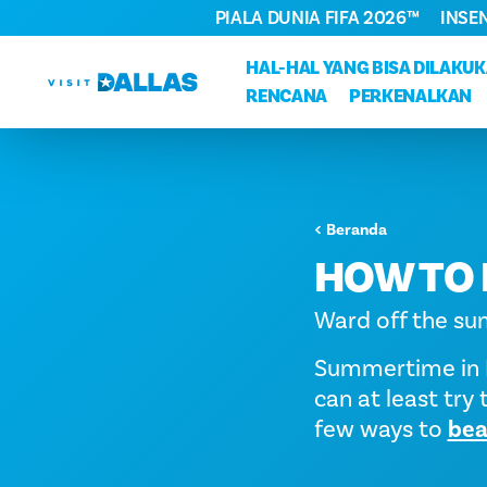
PIALA DUNIA FIFA 2026™
INSE
Langsung ke isi
HAL-HAL YANG BISA DILAKU
RENCANA
PERKENALKAN
Beranda
HOW TO 
Ward off the su
Summertime in D
can at least try 
few ways to
bea