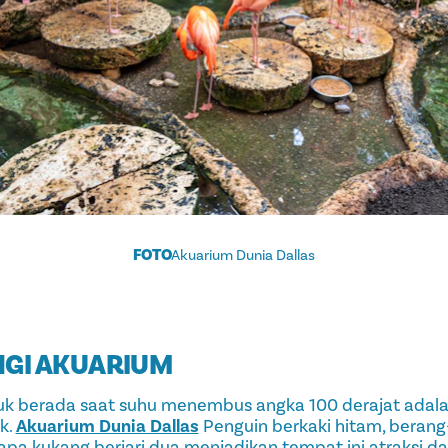
FOTO
Akuarium Dunia Dallas
GI AKUARIUM
uk berada saat suhu menembus angka 100 derajat adal
k.
Akuarium Dunia Dallas
Penguin berkaki hitam, berang
apa kukang berjari dua menjadikan tempat ini atraksi d