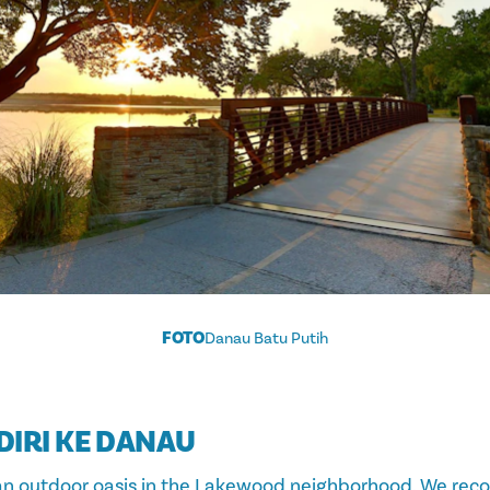
FOTO
Danau Batu Putih
DIRI KE DANAU
 an outdoor oasis in the Lakewood neighborhood. We re