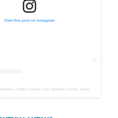
View this post on Instagram
Kathleen - Dallas Foodie Snob (@dallas_foodie_snob)