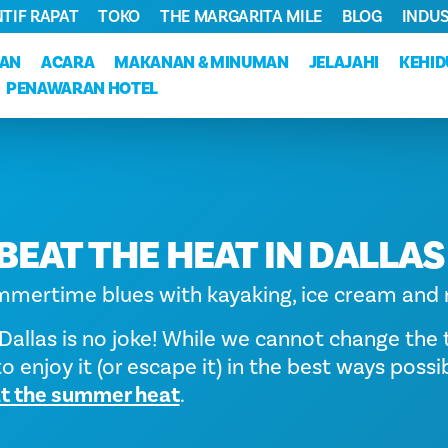
NTIF RAPAT
TOKO
THE MARGARITA MILE
BLOG
INDUS
KAN
ACARA
MAKANAN & MINUMAN
JELAJAHI
KEHI
PENAWARAN HOTEL
BEAT THE HEAT IN DALLAS
mmertime blues with kayaking, ice cream and 
allas is no joke! While we cannot change the
to enjoy it (or escape it) in the best ways possi
t the summer heat
.