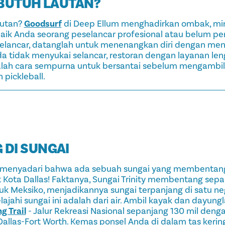
 BUTUH LAUTAN?
autan?
Goodsurf
di Deep Ellum menghadirkan ombak, mi
Baik Anda seorang peselancar profesional atau belum p
 selancar, datanglah untuk menenangkan diri dengan me
a tidak menyukai selancar, restoran dengan layanan len
ah cara sempurna untuk bersantai sebelum mengambil
 pickleball.
DI SUNGAI
 menyadari bahwa ada sebuah sungai yang membentang 
 Kota Dallas! Faktanya, Sungai Trinity membentang sepan
uk Meksiko, menjadikannya sungai terpanjang di satu ne
ajahi sungai ini adalah dari air. Ambil kayak dan dayung
g Trail
- Jalur Rekreasi Nasional sepanjang 130 mil dengan
Dallas-Fort Worth. Kemas ponsel Anda di dalam tas keri