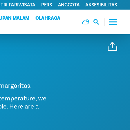
TRI PARIWISATA
PERS
ANGGOTA
AKSESIBILITAS
DUPAN MALAM
OLAHRAGA
margaritas.
 temperature, we
ble. Here are a