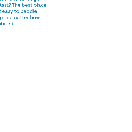
art? The best place
it easy to paddle
up: no matter how
ibited.