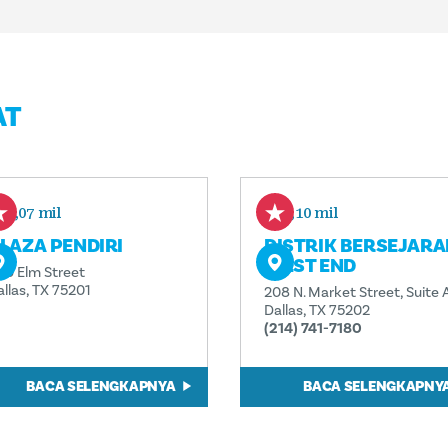
AT
0,07 mil
0,10 mil
LAZA PENDIRI
DISTRIK BERSEJARA
WEST END
00 Elm Street
allas, TX 75201
208 N. Market Street, Suite 
Dallas, TX 75202
(214) 741-7180
BACA SELENGKAPNYA
BACA SELENGKAPNY