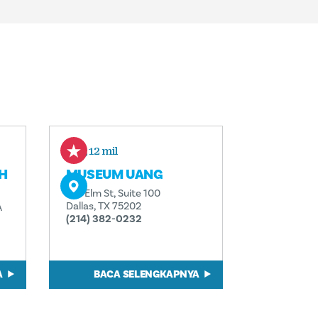
0,12 mil
H
MUSEUM UANG
501 Elm St, Suite 100
Dallas, TX 75202
A
(214) 382-0232
A
BACA SELENGKAPNYA