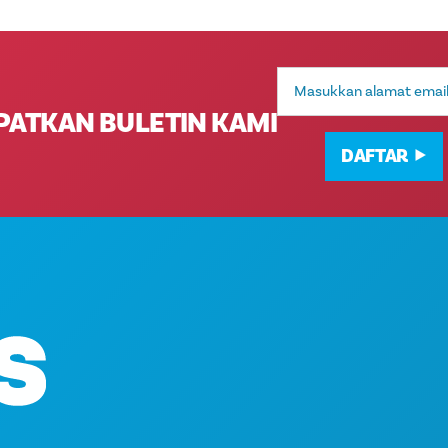
Alamat
Email
PATKAN BULETIN KAMI
DAFTAR
HAL-HAL YANG BISA
Kantor Pusat
ACARA
1807 Ross Avenue
MAKANAN & MINUM
Suite 450
JELAJAHI
Dallas, Texas 75201
KEHIDUPAN MALAM
(214) 571-1000
OLAHRAGA