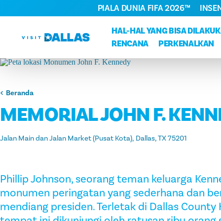
PIALA DUNIA FIFA 2026™
INSE
Langsung ke isi
HAL-HAL YANG BISA DILAKU
RENCANA
PERKENALKAN
Beranda
MEMORIAL JOHN F. KENN
Jalan Main dan Jalan Market (Pusat Kota)
Dallas, TX 75201
Phillip Johnson, seorang teman keluarga Ke
monumen peringatan yang sederhana dan bers
mendiang presiden. Terletak di Dallas County H
tempat ini dikunjungi oleh ratusan ribu orang