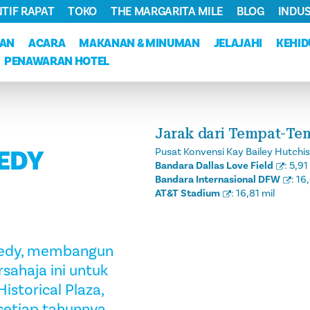
NTIF RAPAT
TOKO
THE MARGARITA MILE
BLOG
INDUS
KAN
ACARA
MAKANAN & MINUMAN
JELAJAHI
KEHI
PENAWARAN HOTEL
Jarak dari Tempat-Te
EDY
Pusat Konvensi Kay Bailey Hutchi
Bandara Dallas Love Field
:
5,91
Bandara Internasional DFW
:
16,
AT&T Stadium
:
16,81 mil
nnedy, membangun
ahaja ini untuk
istorical Plaza,
 setiap tahunnya.