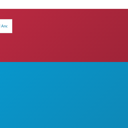
 DILAKUKAN
TENTANG KAMI
KARIER
AN
PANDUAN RESMI BAGI
PENGUNJUNG
AKSESIBILITAS
KEBERLANJUTAN