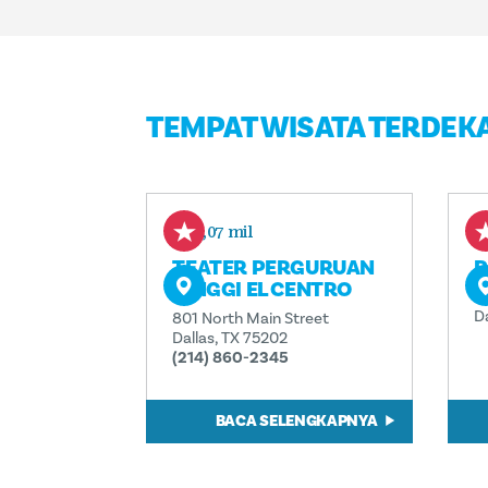
TEMPAT WISATA TERDEK
0,07 mil
TEATER PERGURUAN
P
TINGGI EL CENTRO
6
D
801 North Main Street
Dallas, TX 75202
(214) 860-2345
BACA SELENGKAPNYA