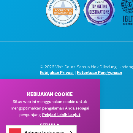
© 2026 Visit Dallas. Semua Hak Dilindungi Undan
Kebijakan Privasi
|
Ketentuan Penggunaan
KEBIJAKAN COOKIE
Situs web ini menggunakan cookie untuk
mengoptimalkan pengalaman Anda sebagai
pengunjung.
Pelajari Lebih Lanjut
SETUJU
Bahasa Indonesia