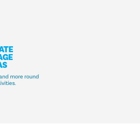
ATE
AGE
AS
s and more round
ivities.