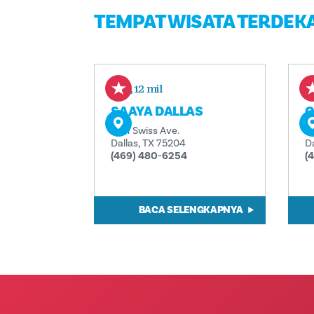
TEMPAT WISATA TERDEK
0,12 mil
SAAYA DALLAS
C
2511 Swiss Ave.
25
Dallas, TX 75204
D
(469) 480-6254
(
BACA SELENGKAPNYA