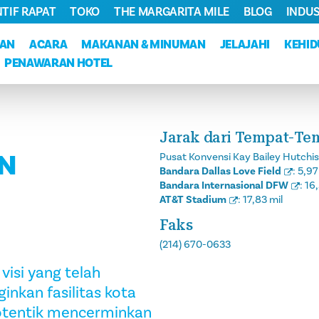
NTIF RAPAT
TOKO
THE MARGARITA MILE
BLOG
INDUS
KAN
ACARA
MAKANAN & MINUMAN
JELAJAHI
KEHI
PENAWARAN HOTEL
Jarak dari Tempat-Te
IN
Pusat Konvensi Kay Bailey Hutchi
Bandara Dallas Love Field
:
5,97
Bandara Internasional DFW
:
16,
AT&T Stadium
:
17,83 mil
Faks
(214) 670-0633
visi yang telah
inkan fasilitas kota
 otentik mencerminkan