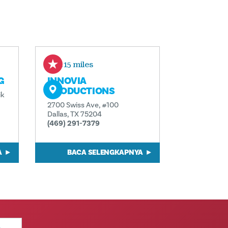
0.15 miles
G
INNOVIA
PRODUCTIONS
ik
2700 Swiss Ave, #100
Dallas, TX 75204
(469) 291-7379
A
BACA SELENGKAPNYA