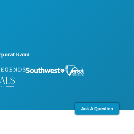
HUBUNGI KAMI
rporat Kami
Ask A Question