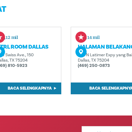
AT
0,12 mil
0,14 mil
TRL ROOM DALLAS
HALAMAN BELAKAN
11 Swiss Ave., 150
503 N Latimer Expy yang Ba
allas, TX 75204
Dallas, TX 75204
469) 810-5923
(469) 250-0873
BACA SELENGKAPNYA
BACA SELENGKAPNY
Alamat