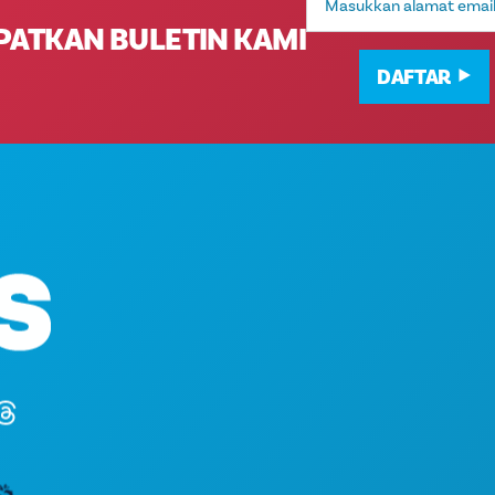
Email
PATKAN BULETIN KAMI
DAFTAR
HAL-HAL YANG BISA
Kantor Pusat
ACARA
1807 Ross Avenue
MAKANAN & MINUM
Suite 450
JELAJAHI
Dallas, Texas 75201
KEHIDUPAN MALAM
(214) 571-1000
OLAHRAGA
RENCANA
PERKENALKAN
PENAWARAN HOTEL