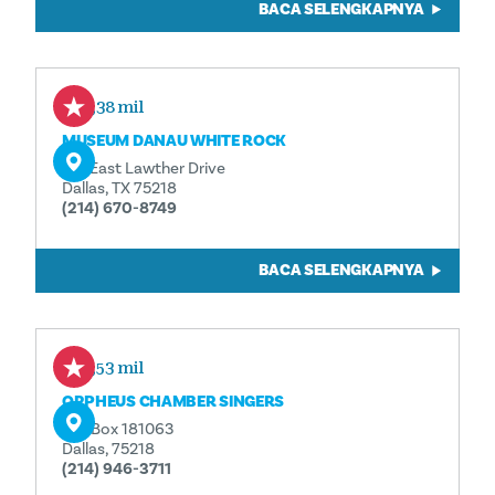
BACA SELENGKAPNYA
1,38 mil
MUSEUM DANAU WHITE ROCK
521 East Lawther Drive
Dallas, TX 75218
(214) 670-8749
BACA SELENGKAPNYA
1,53 mil
ORPHEUS CHAMBER SINGERS
P.O. Box 181063
Dallas, 75218
(214) 946-3711