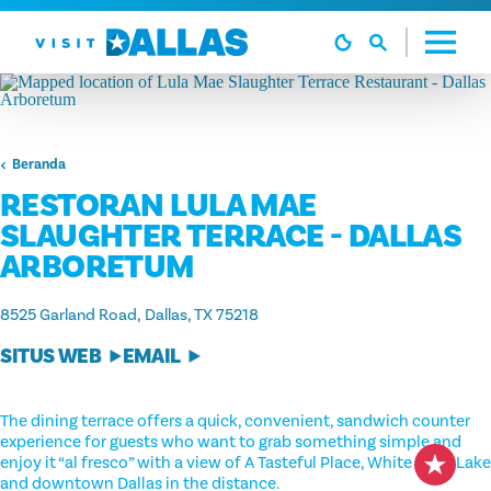
Langsung ke isi
Beranda
RESTORAN LULA MAE
SLAUGHTER TERRACE - DALLAS
ARBORETUM
8525 Garland Road
Dallas, TX 75218
SITUS WEB
EMAIL
The dining terrace offers a quick, convenient, sandwich counter
experience for guests who want to grab something simple and
enjoy it “al fresco” with a view of A Tasteful Place, White Rock Lake
and downtown Dallas in the distance.