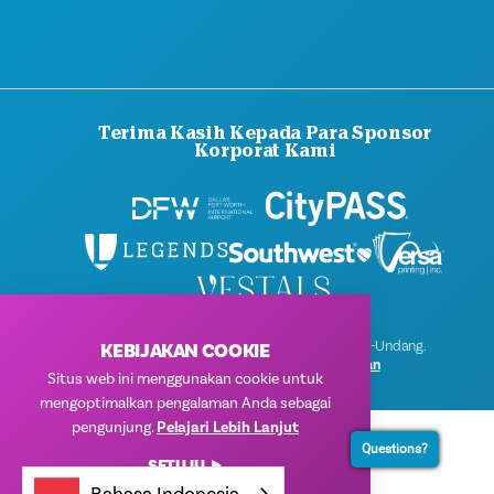
Terima Kasih Kepada Para Sponsor
Korporat Kami
© 2026 Visit Dallas. Semua Hak Dilindungi Undang-Undang.
KEBIJAKAN COOKIE
Kebijakan Privasi
|
Ketentuan Penggunaan
Situs web ini menggunakan cookie untuk
mengoptimalkan pengalaman Anda sebagai
pengunjung.
Pelajari Lebih Lanjut
Questions?
SETUJU
Bahasa Indonesia