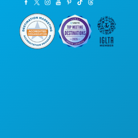
Kantor Pusat
1807 Ross Avenue
Suite 450
Dallas, Texas 75201
(214) 571-1000