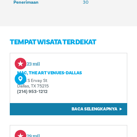
Penerimaan
30
TEMPAT WISATA TERDEKAT
0,23 mil
MAC, THE ART VENUES-DALLAS
1503 S Ervay St
Dallas, TX 75215
(214) 953-1212
BACA SELENGKAPNYA
0,29 mil