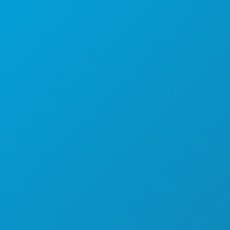
(214) 571-1000
HAL-HAL YANG BISA DILAKUKAN
ACARA
MAKANAN & MINUMAN
JELAJAHI
KEHIDUPAN MALAM
OLAHRAGA
RENCANA
PERKENALKAN
PENAWARAN HOTEL