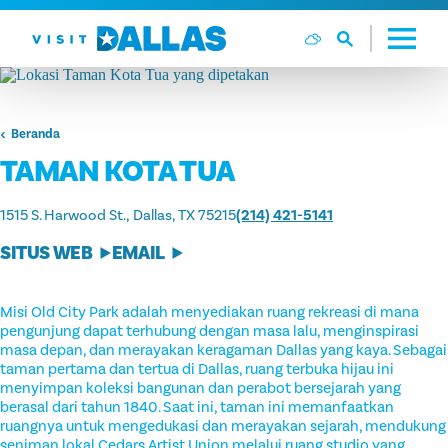
Langsung ke isi
Beranda
TAMAN KOTA TUA
1515 S. Harwood St.
Dallas, TX 75215
(214) 421-5141
SITUS WEB
EMAIL
Misi Old City Park adalah menyediakan ruang rekreasi di mana
pengunjung dapat terhubung dengan masa lalu, menginspirasi
masa depan, dan merayakan keragaman Dallas yang kaya. Sebagai
taman pertama dan tertua di Dallas, ruang terbuka hijau ini
menyimpan koleksi bangunan dan perabot bersejarah yang
berasal dari tahun 1840. Saat ini, taman ini memanfaatkan
ruangnya untuk mengedukasi dan merayakan sejarah, mendukung
seniman lokal Cedars Artist Union melalui ruang studio yang