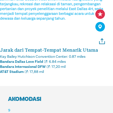
terjangkau, rekreasi dan relaksasi di taman, pengembangan
pertanian dan proyek penelitian melalui East Dallas 4H, serta
menjadi tempat penyelenggaraan berbagai acara untuk orang
dewasa dan keluarga sepanjang tahun.
Jarak dari Tempat-Tempat Menarik Utama
Kay Bailey Hutchison Convention Center:
0.87 miles
Bandara Dallas Love Field
:
6.84 miles
Bandara Internasional DFW
:
17,20 mil
AT&T Stadium
:
17,88 mil
AKOMODASI
AKOMODASI
9