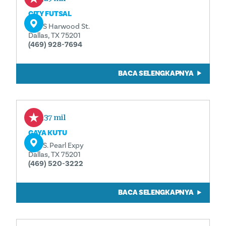
CITY FUTSAL
920 S Harwood St.
Dallas, TX 75201
(469) 928-7694
BACA SELENGKAPNYA
0,37 mil
GAYA KUTU
902 S. Pearl Expy
Dallas, TX 75201
(469) 520-3222
BACA SELENGKAPNYA