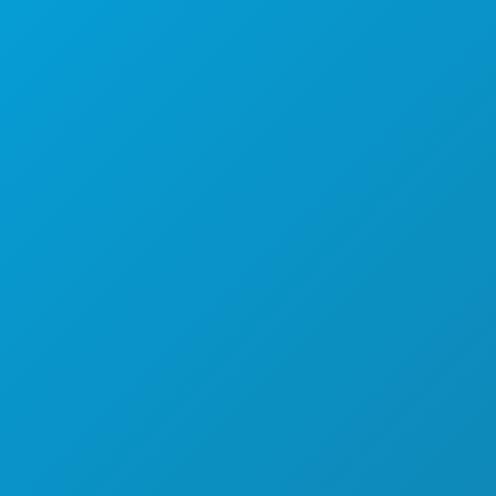
ACARA
MAKANAN & MINUMAN
JELAJAHI
KEHIDUPAN MALAM
OLAHRAGA
RENCANA
PERKENALKAN
PENAWARAN HOTEL