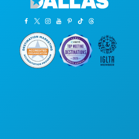
Kantor Pusat
1807 Ross Avenue
Suite 450
Dallas, Texas 75201
(214) 571-1000
HAL-HAL YANG BISA DILAKUKAN