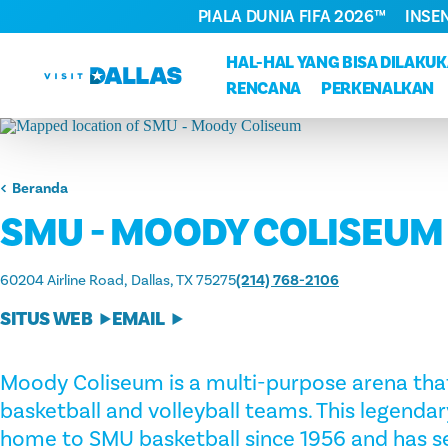
PIALA DUNIA FIFA 2026™
INSE
Langsung ke isi
HAL-HAL YANG BISA DILAKU
RENCANA
PERKENALKAN
Beranda
SMU - MOODY COLISEUM
60204 Airline Road
Dallas, TX 75275
(214) 768-2106
SITUS WEB
EMAIL
Moody Coliseum is a multi-purpose arena that
basketball and volleyball teams. This legendar
home to SMU basketball since 1956 and has 