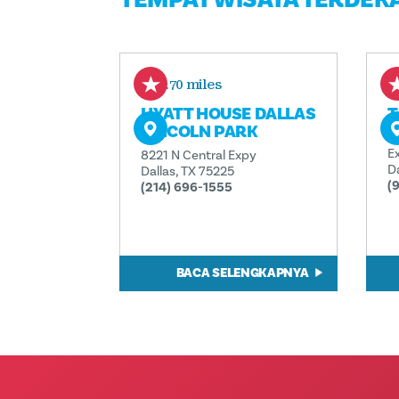
0.70 miles
HYATT HOUSE DALLAS
T
LINCOLN PARK
8
E
8221 N Central Expy
D
Dallas, TX 75225
(
(214) 696-1555
BACA SELENGKAPNYA