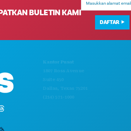
Email
PATKAN BULETIN KAMI
DAFTAR
HAL-HAL YANG BISA 
Kantor Pusat
ACARA
1807 Ross Avenue
MAKANAN & MINUMA
Suite 450
JELAJAHI
Dallas, Texas 75201
KEHIDUPAN MALAM
(214) 571-1000
OLAHRAGA
RENCANA
PERKENALKAN
PENAWARAN HOTEL