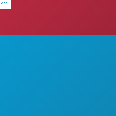
DILAKUKAN
TENTANG KAMI
KARIER
N
PANDUAN RESMI BAGI
PENGUNJUNG
AKSESIBILITAS
KEBERLANJUTAN
PENGALAMAN BUDAYA
PERS
BLOG