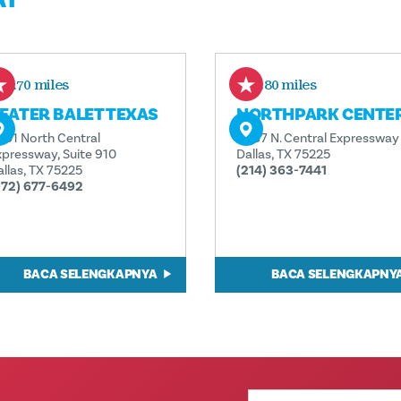
0.70 miles
0.80 miles
EATER BALET TEXAS
NORTHPARK CENTE
401 North Central
8687 N. Central Expressway
xpressway, Suite 910
Dallas, TX 75225
allas, TX 75225
(214) 363-7441
972) 677-6492
BACA SELENGKAPNYA
BACA SELENGKAPNY
Alamat