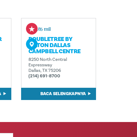
0,85 mil
R
DOUBLETREE BY
HILTON DALLAS
CAMPBELL CENTRE
8250 North Central
Expressway
Dallas, TX 75206
(214) 691-8700
A
BACA SELENGKAPNYA