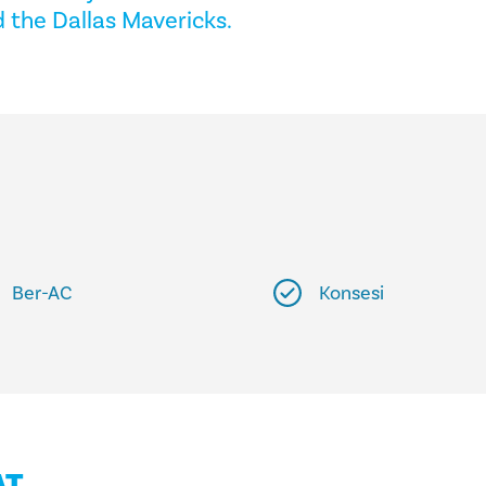
d the Dallas Mavericks.
Ber-AC
Konsesi
AT