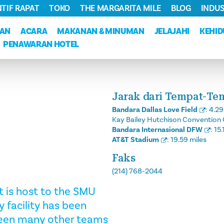
NTIF RAPAT
TOKO
THE MARGARITA MILE
BLOG
INDUS
KAN
ACARA
MAKANAN & MINUMAN
JELAJAHI
KEHI
PENAWARAN HOTEL
Jarak dari Tempat-Te
Bandara Dallas Love Field
:
4.29
Kay Bailey Hutchison Convention 
Bandara Internasional DFW
:
15.
AT&T Stadium
:
19.59 miles
Faks
(214) 768-2044
 is host to the SMU
y facility has been
seen many other teams