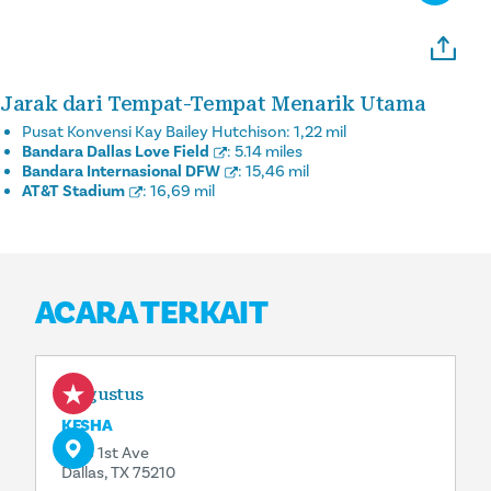
Jarak dari Tempat-Tempat Menarik Utama
Pusat Konvensi Kay Bailey Hutchison:
1,22 mil
Bandara Dallas Love Field
:
5.14 miles
Bandara Internasional DFW
:
15,46 mil
AT&T Stadium
:
16,69 mil
ACARA TERKAIT
7 Agustus
KESHA
1818 1st Ave
Dallas, TX 75210