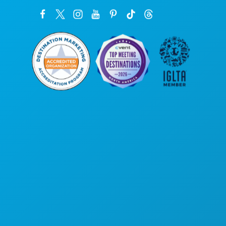
Kantor Pusat
1807 Ross Avenue
Suite 450
Dallas, Texas 75201
(214) 571-1000
HAL-HAL YANG BISA DILAKUKAN
ACARA