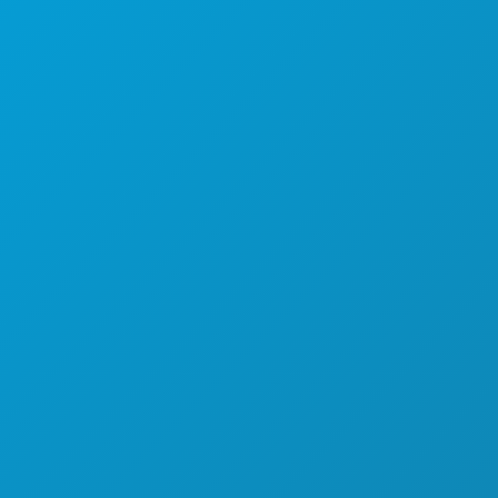
MAKANAN & MINUMAN
JELAJAHI
KEHIDUPAN MALAM
OLAHRAGA
RENCANA
PERKENALKAN
PENAWARAN HOTEL