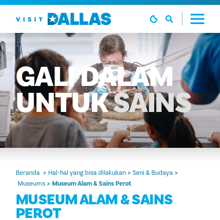
Langsung ke isi
GALI
DALAM
UNTUK
SAINS
Beranda
Hal-hal yang bisa dilakukan
Seni & Budaya
Museums
Museum Alam & Sains Perot
MUSEUM ALAM & SAINS
PEROT