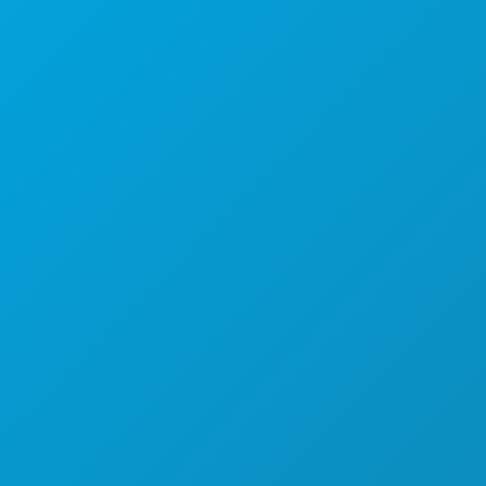
Kantor Pusat
1807 Ross Avenue
Suite 450
Dallas, Texas 75201
(214) 571-1000
HAL-HAL YANG BISA DILAKUKAN
ACARA
MAKANAN & MINUMAN
JELAJAHI
KEHIDUPAN MALAM
OLAHRAGA
RENCANA
PERKENALKAN
PENAWARAN HOTEL