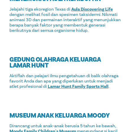
Jelajahi tiga ekoregion Texas di
Aula Discovering Life
dengan melihat fosil dan spesimen taksidermi. Nikmati
animasi 3D dan permainan interaktif yang menunjukkan
berapa banyak faktor yang membentuk generasi
berikutnya dari semua organisme hidup.
GEDUNG OLAHRAGA KELUARGA
LAMAR HUNT
Aktiflah dan pelajari ilmu pengetahuan di balik olahraga
favorit Anda dan apa yang diperlukan untuk menjadi
atlet profesional di
Lamar Hunt Family Sports Hall
.
MUSEUM ANAK KELUARGA MOODY
Dirancang untuk anak-anak berusia 5 tahun ke bawah,
Moody Family Children's Museum
mengundang si kecil