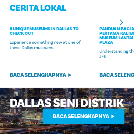
CERITA LOKAL
8 UNIQUE MUSEUMS IN DALLAS TO
PANDUAN BAGI 
CHECK OUT
PERTAMA KALI 
MUSEUM LANTAI 
Experience something new at one of
PLAZA
these Dallas museums.
Understanding th
JFK.
BACA SELENGKAPNYA
BACA SELEN
DALLAS
SENI
DISTRIK
BACA SELENGKAPNYA