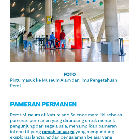
FOTO
Pintu masuk ke Museum Alam dan Ilmu Pengetahuan
Perot.
PAMERAN PERMANEN
Perot Museum of Nature and Science memiliki sebelas
pameran permanen yang dirancang untuk menarik
pengunjung dari segala usia, menampilkan pameran
interaktif yang
ramah keluarga
yang mengundang
eksplorasi langsung dan pengalaman belajar yang