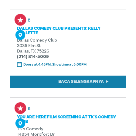
Aug 8
DALLAS COMEDY CLUB PRESENTS: KELLY
COLLETTE
Dallas Comedy Club
3036 Elm St
Dallas, TX 75226
(214) 814-5009
Doors at 4:45PM, Showtime at 5:00PM
BACA SELENGKAPNYA
Aug 8
YOU ARE HERE FILM SCREENING AT TK'S COMEDY
CLUB
TK's Comedy
14854 Montfort Dr