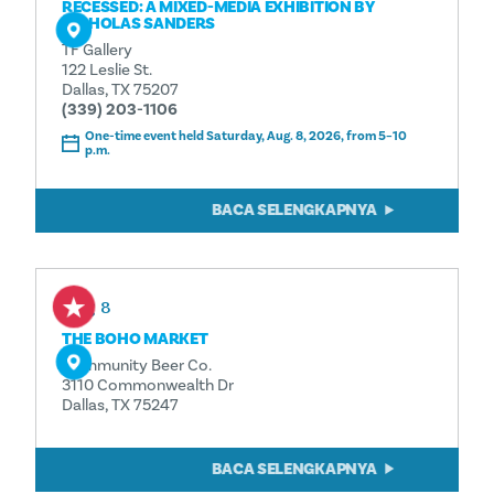
RECESSED: A MIXED-MEDIA EXHIBITION BY
NICHOLAS SANDERS
TF Gallery
122 Leslie St.
Dallas, TX 75207
(339) 203-1106
One-time event held Saturday, Aug. 8, 2026, from 5–10
p.m.
BACA SELENGKAPNYA
Aug 8
THE BOHO MARKET
Community Beer Co.
3110 Commonwealth Dr
Dallas, TX 75247
BACA SELENGKAPNYA