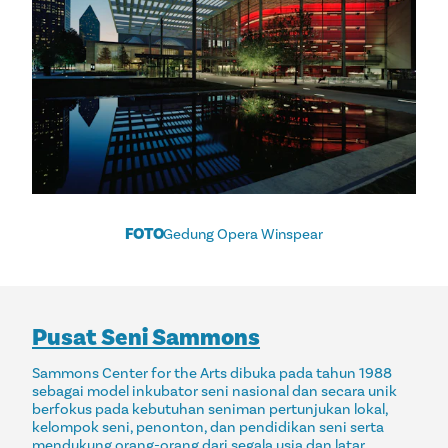
FOTO
Gedung Opera Winspear
Pusat Seni Sammons
Sammons Center for the Arts dibuka pada tahun 1988
sebagai model inkubator seni nasional dan secara unik
berfokus pada kebutuhan seniman pertunjukan lokal,
kelompok seni, penonton, dan pendidikan seni serta
mendukung orang-orang dari segala usia dan latar