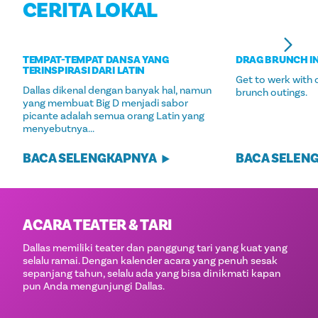
CERITA LOKAL
TEMPAT-TEMPAT DANSA YANG
DRAG BRUNCH I
TERINSPIRASI DARI LATIN
Get to werk with o
Dallas dikenal dengan banyak hal, namun
brunch outings.
yang membuat Big D menjadi sabor
picante adalah semua orang Latin yang
menyebutnya...
BACA SELENGKAPNYA
BACA SELEN
ACARA TEATER & TARI
Dallas memiliki teater dan panggung tari yang kuat yang
selalu ramai. Dengan kalender acara yang penuh sesak
sepanjang tahun, selalu ada yang bisa dinikmati kapan
pun Anda mengunjungi Dallas.