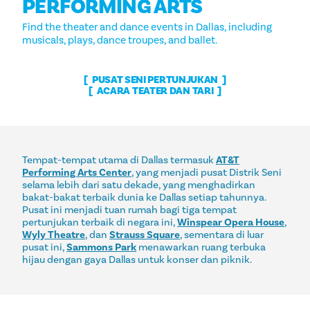
PERFORMING ARTS
Find the theater and dance events in Dallas, including
musicals, plays, dance troupes, and ballet.
PUSAT SENI PERTUNJUKAN
ACARA TEATER DAN TARI
Tempat-tempat utama di Dallas termasuk
AT&T
Performing Arts Center
, yang menjadi pusat Distrik Seni
selama lebih dari satu dekade, yang menghadirkan
bakat-bakat terbaik dunia ke Dallas setiap tahunnya.
Pusat ini menjadi tuan rumah bagi tiga tempat
pertunjukan terbaik di negara ini,
Winspear Opera House
,
Wyly Theatre
, dan
Strauss Square
, sementara di luar
pusat ini,
Sammons Park
menawarkan ruang terbuka
hijau dengan gaya Dallas untuk konser dan piknik.