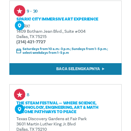
Aug 9 - 30
SPARK! CITY IMMERSIVE ART EXPERIENCE
SPARK!
1409 Botham Jean Blvd., Suite #004
Dallas, TX 75215
(214) 421-7727
Saturdays from 10 a.m.–3 p.m.; Sundays from 1–5 p.m.;
select weekdays from 1–5 p.m
BACA SELENGKAPNYA
Aug 8
THE STEAM FESTIVAL — WHERE SCIENCE,
TECHNOLOGY, ENGINEERING, ART & MATH
BECOME PATHWAYS TO PEACE
Texas Discovery Gardens at Fair Park
3601 Martin Luther King Jr. Blvd
Dallas, TX 75210