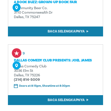
A BOOK BUZZ: GROWN-UP BOOK FAIR
Community Beer Co.
3110 Commonwealth Dr
Dallas, TX 75247
BACA SELENGKAPNYA
Aug 9
DALLAS COMEDY CLUB PRESENTS: JOEL JAMES
Dallas Comedy Club
3036 Elm St
Dallas, TX 75226
(214) 814-5009
Doors at 8:15pm, Showtime at 8:30pm
BACA SELENGKAPNYA