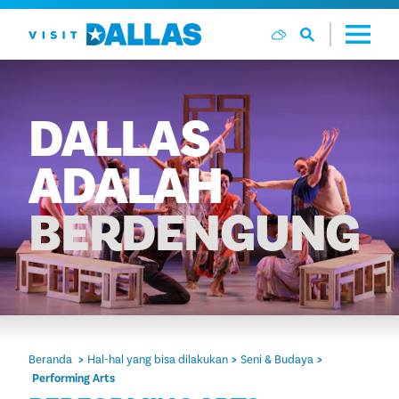
Langsung ke isi
DALLAS
ADALAH
BERDENGUNG
Beranda
Hal-hal yang bisa dilakukan
Seni & Budaya
Performing Arts