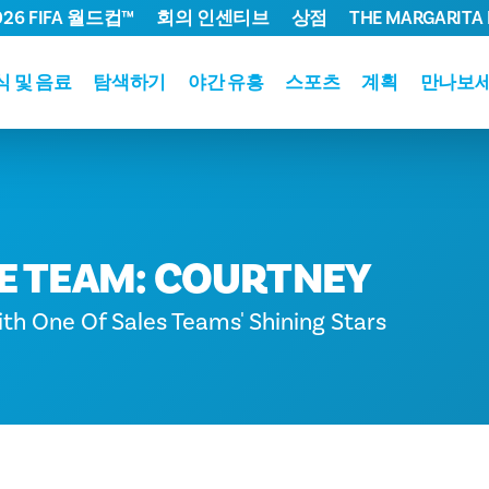
026 FIFA 월드컵™
회의 인센티브
상점
THE MARGARITA 
식 및 음료
탐색하기
야간 유흥
스포츠
계획
만나보
E TEAM: COURTNEY
th One Of Sales Teams' Shining Stars