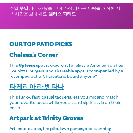
주말
주말
가 다가왔습니다! 가장 가까운 사람들과 함께 저
녁 시간을 보내세요.
댈러스 파티오
.
OUR TOP PATIO PICKS
Chelsea's Corner
This
Uptown
spot is excellent for classic American dishes
like pizza, burgers, and shareable apps, accompanied by a
revamped patio. Charcuterie board anyone?
타케리아 라 벤타나
This funky, fast-casual taqueria lets you mix and match
your favorite tacos while you sit and sip in style on their
patio.
Artpark at Trinity Groves
Art installations, fire pits, lawn games, and stunning