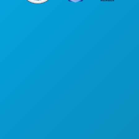
본사
1807 Ross Avenue
Suite 450
텍사스주 댈러스 75201
(214) 571-1000
즐길 거리
행사
음식 및 음료
탐색하기
야간 유흥
스포츠
계획
만나보세요