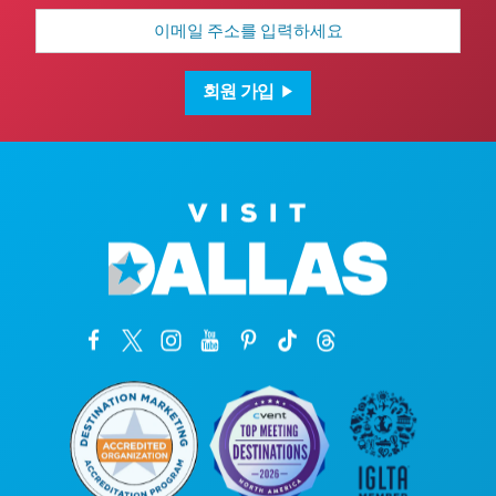
이
메
일
주
소
회원 가입