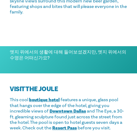
skyline views surround this modern new beer garden,
featuring shops and bites that will please everyone in the
family.
줄에서 더위를 식히세요
엣지 위에서의 생활에 대해 들어보셨겠지만, 엣지 위에서의
수영은 어떠신가요?
VISIT
THE JOULE
This cool
boutique hotel
features a unique, glass pool
that hangs over the edge of the hotel, giving you
incredible views of
Downtown Dallas
and The Eye, a 30-
ft. gleaming sculpture found just across the street from
the hotel. The pool is open to hotel guests seven days a
week. Check out the
Resort Pass
before you visit.