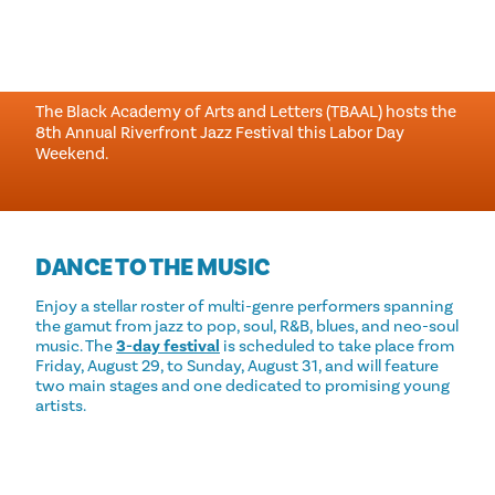
리버프론트 재즈 페스티벌
The Black Academy of Arts and Letters (TBAAL) hosts the
8th Annual Riverfront Jazz Festival this Labor Day
Weekend.
DANCE TO THE MUSIC
Enjoy a stellar roster of multi-genre performers spanning
the gamut from jazz to pop, soul, R&B, blues, and neo-soul
music. The
3-day festival
is scheduled to take place from
Friday, August 29, to Sunday, August 31, and will feature
two main stages and one dedicated to promising young
artists.