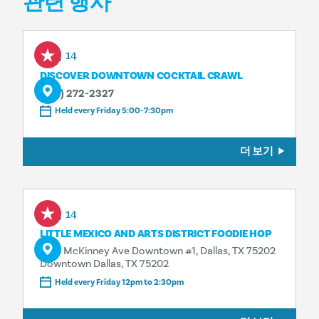
관련 행사
Aug 14
DISCOVER DOWNTOWN COCKTAIL CRAWL
(214) 272-2327
Held every Friday 5:00-7:30pm
더 보기
Aug 14
LITTLE MEXICO AND ARTS DISTRICT FOODIE HOP
1601 McKinney Ave Downtown #1, Dallas, TX 75202
Downtown Dallas, TX 75202
Held every Friday 12pm to 2:30pm