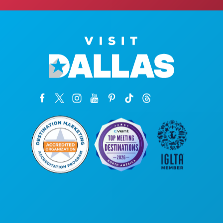
본사
1807 Ross Avenue