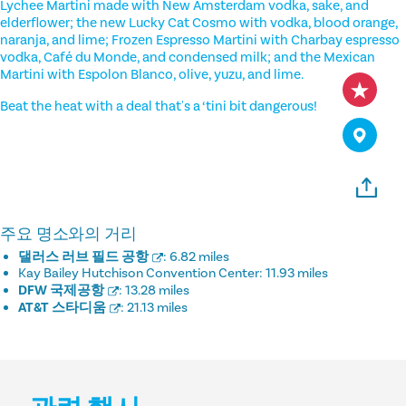
Lychee Martini made with New Amsterdam vodka, sake, and
elderflower; the new Lucky Cat Cosmo with vodka, blood orange,
naranja, and lime; Frozen Espresso Martini with Charbay espresso
vodka, Café du Monde, and condensed milk; and the Mexican
Martini with Espolon Blanco, olive, yuzu, and lime.
Beat the heat with a deal that's a ‘tini bit dangerous!
주요 명소와의 거리
댈러스 러브 필드 공항
:
6.82 miles
Kay Bailey Hutchison Convention Center:
11.93 miles
DFW 국제공항
:
13.28 miles
AT&T 스타디움
:
21.13 miles