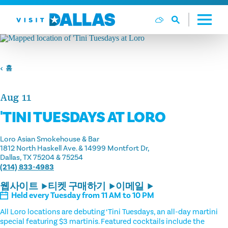
본문으로 건너뛰기
홈
Aug 11
'TINI TUESDAYS AT LORO
Loro Asian Smokehouse & Bar
1812 North Haskell Ave. & 14999 Montfort Dr
Dallas, TX 75204 & 75254
(214) 833-4983
웹사이트
티켓 구매하기
이메일
Held every Tuesday from 11 AM to 10 PM
All Loro locations are debuting ‘Tini Tuesdays, an all-day martini
special featuring $3 martinis. Featured cocktails include the