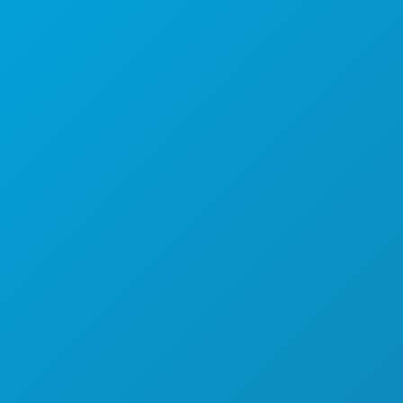
Suite 450
텍사스주 댈러스 75201
(214) 571-1000
즐길 거리
행사
음식 및 음료
탐색하기
야간 유흥
스포츠
계획
만나보세요
호텔 특가