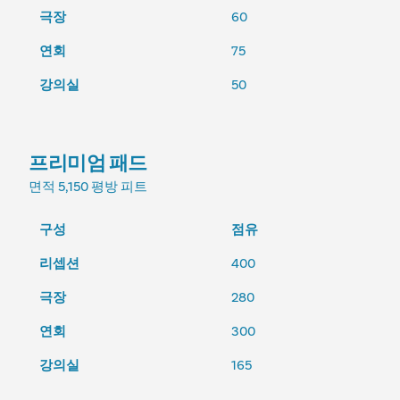
극장
60
연회
75
강의실
50
프리미엄 패드
면적
5,150 평방 피트
구성
점유
리셉션
400
극장
280
연회
300
강의실
165