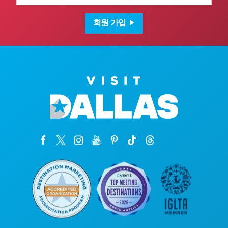
일
주
소
회원 가입