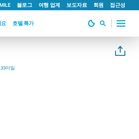
MILE
블로그
여행 업계
보도자료
회원
접근성
세요
호텔 특가
.33마일
일