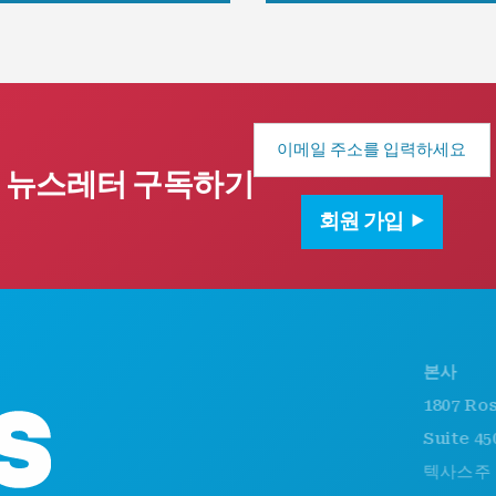
이
메
일
뉴스레터 구독하기
주
소
회원 가입
본사
1807 Ross A
Suite 450
텍사스주 댈러스 