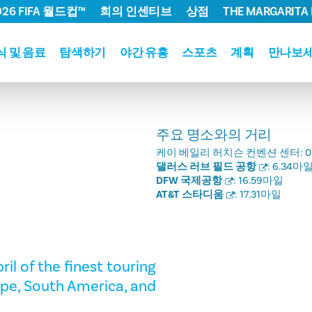
026 FIFA 월드컵™
회의 인센티브
상점
THE MARGARITA 
식 및 음료
탐색하기
야간 유흥
스포츠
계획
만나보
주요 명소와의 거리
케이 베일리 허치슨 컨벤션 센터:
0
댈러스 러브 필드 공항
:
6.34마
DFW 국제공항
:
16.59마일
AT&T 스타디움
:
17.31마일
l of the finest touring
pe, South America, and