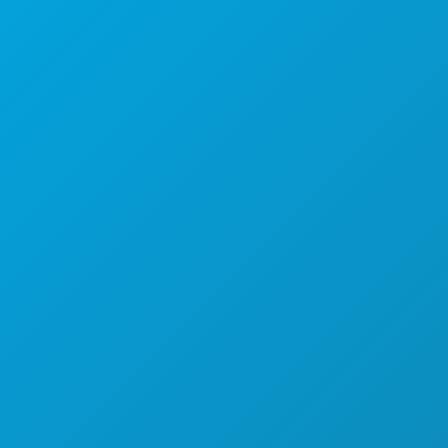
본사
1807 Ross Avenue
Suite 450
텍사스주 댈러스 75201
(214) 571-1000
즐길 거리
행사
음식 및 음료
탐색하기
야간 유흥
스포츠
계획
만나보세요
호텔 특가