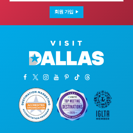
일
주
소
회원 가입