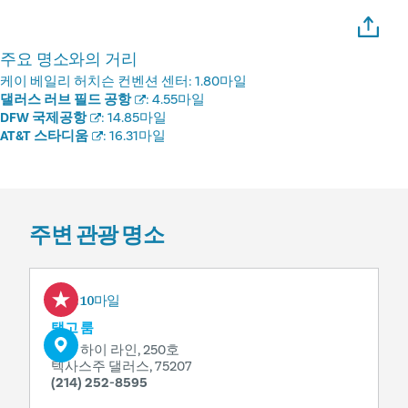
주요 명소와의 거리
케이 베일리 허치슨 컨벤션 센터:
1.80마일
댈러스 러브 필드 공항
:
4.55마일
DFW 국제공항
:
14.85마일
AT&T 스타디움
:
16.31마일
주변 관광 명소
0.10마일
탱고 룸
1617 하이 라인, 250호
텍사스주 댈러스, 75207
(214) 252-8595