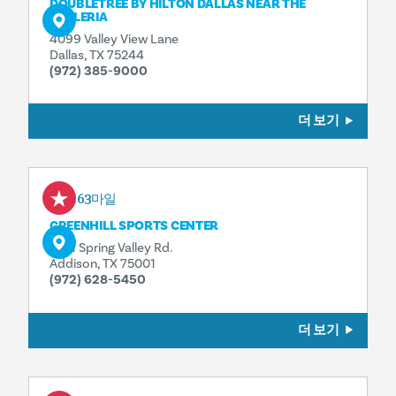
DOUBLETREE BY HILTON DALLAS NEAR THE
GALLERIA
4099 Valley View Lane
Dallas, TX 75244
(972) 385-9000
더 보기
0.63마일
GREENHILL SPORTS CENTER
4141 Spring Valley Rd.
Addison, TX 75001
(972) 628-5450
더 보기