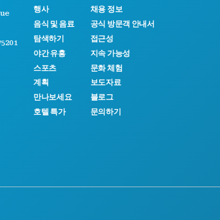
행사
채용 정보
nue
음식 및 음료
공식 방문객 안내서
탐색하기
접근성
5201
야간 유흥
지속 가능성
스포츠
문화 체험
계획
보도자료
만나보세요
블로그
호텔 특가
문의하기