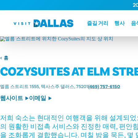
2
본문으로 건너뛰기
즐길 거리
행사
음
홈
COZYSUITES AT ELM STR
엘름 스트리트 1555
텍사스주 댈러스, 75201
(469) 757-6150
웹사이트
이메일
저희 숙소는 현대적인 여행객을 위해 설계되었으
의 원활한 비접촉 서비스와 진정한 매력, 편안함
을 조화롭게 결합했습니다. 며칠 밤을 묵든, 몇 