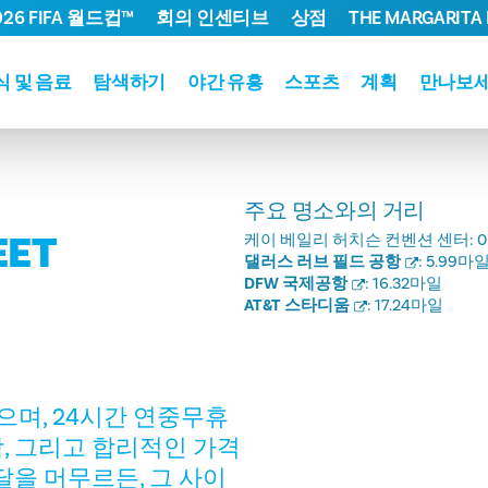
026 FIFA 월드컵™
회의 인센티브
상점
THE MARGARITA 
식 및 음료
탐색하기
야간 유흥
스포츠
계획
만나보
주요 명소와의 거리
EET
케이 베일리 허치슨 컨벤션 센터:
0
댈러스 러브 필드 공항
:
5.99마
DFW 국제공항
:
16.32마일
AT&T 스타디움
:
17.24마일
며, 24시간 연중무휴
, 그리고 합리적인 가격
달을 머무르든, 그 사이