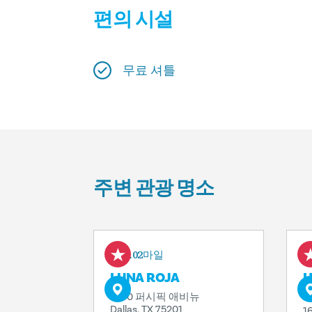
편의 시설
무료 셔틀
주변 관광 명소
0.02마일
LUNA ROJA
H
D
1600 퍼시픽 애비뉴
Dallas, TX 75201
1