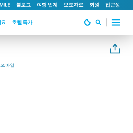
MILE
블로그
여행 업계
보도자료
회원
접근성
세요
호텔 특가
.55마일
일