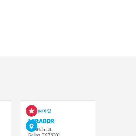
0.04마일
MIRADOR
1608 Elm St
Dallas, TX 75201