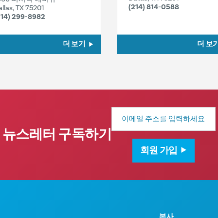
(214) 814-0588
allas, TX 75201
214) 299-8982
더 보기
더 보
이
메
일
뉴스레터 구독하기
주
소
회원 가입
본사