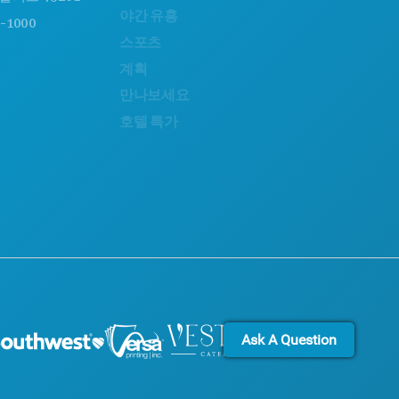
야간 유흥
지속 가능성
0
스포츠
문화 체험
계획
보도자료
만나보세요
블로그
호텔 특가
문의하기
Ask A Question