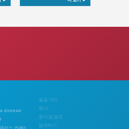
기
더 보기
즐길 거리
회사 소개
행사
채용 정보
venue
음식 및 음료
공식 방문객 안내서
탐색하기
접근성
75201