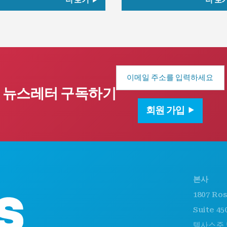
더 보기
더 보
이
메
일
뉴스레터 구독하기
주
소
회원 가입
본사
1807 Ross A
Suite 450
텍사스주 댈러스 