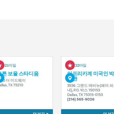
0.21마일
0.22마일
코튼 보울 스타디움
아프리카계 미국인 박
물관
750 더 미드웨이
allas, TX 75210
3536 그랜드 애비뉴(페어 
내), P.O. 박스 150153
Dallas, TX 75315-0153
(214) 565-9026