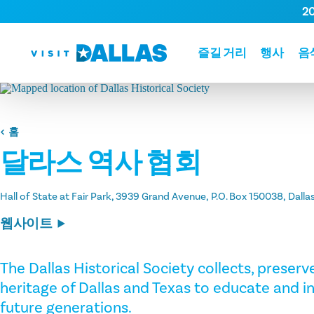
2
본문으로 건너뛰기
즐길 거리
행사
음
홈
달라스 역사 협회
Hall of State at Fair Park, 3939 Grand Avenue
P.O. Box 150038
Dalla
웹사이트
The Dallas Historical Society collects, preserv
heritage of Dallas and Texas to educate and i
future generations.