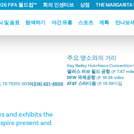
026 FIFA 월드컵™
회의 인센티브
상점
THE MARGARITA 
식 및 음료
탐색하기
야간 유흥
스포츠
계획
만나보
주요 명소와의 거리
Kay Bailey Hutchison Convention 
댈러스 러브 필드 공항
:
7.47 mil
DFW 국제공항
:
18.24 miles
AT&T 스타디움
:
19.39마일
s, TX 75315-0038
(214) 421-4500
es and exhibits the
nspire present and