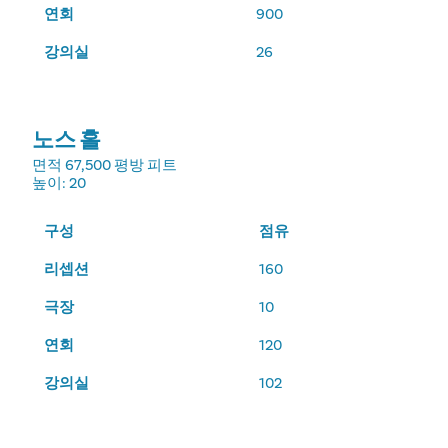
연회
900
강의실
26
노스 홀
면적
67,500 평방 피트
높이
: 20
구성
점유
리셉션
160
극장
10
연회
120
강의실
102