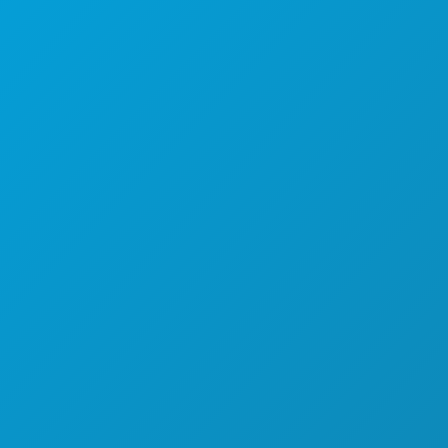
(214) 571-1000
즐길 거리
행사
음식 및 음료
탐색하기
야간 유흥
스포츠
계획
만나보세요
호텔 특가