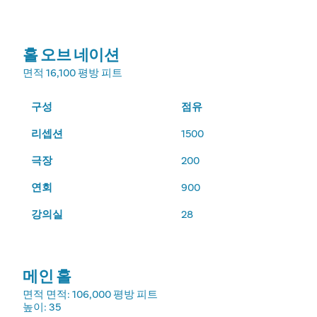
홀 오브 네이션
면적
16,100 평방 피트
구성
점유
리셉션
1500
극장
200
연회
900
강의실
28
메인 홀
면적
면적: 106,000 평방 피트
높이
: 35