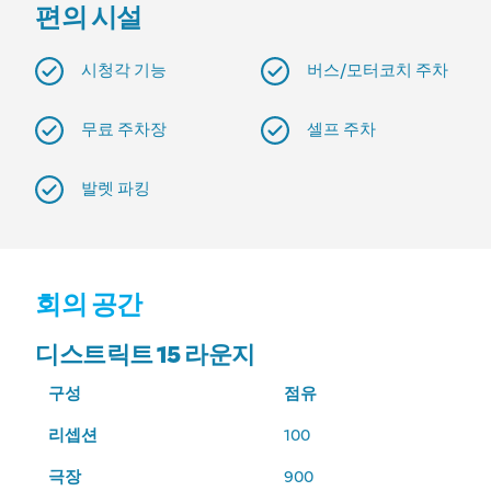
편의 시설
시청각 기능
버스/모터코치 주차
무료 주차장
셀프 주차
발렛 파킹
회의 공간
디스트릭트 15 라운지
구성
점유
리셉션
100
극장
900