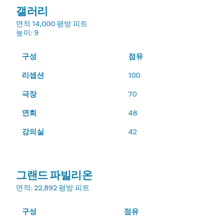
갤러리
면적
14,000 평방 피트
높이
: 9
구성
점유
리셉션
100
극장
70
연회
48
강의실
42
그랜드 파빌리온
면적
: 22,892 평방 피트
구성
점유