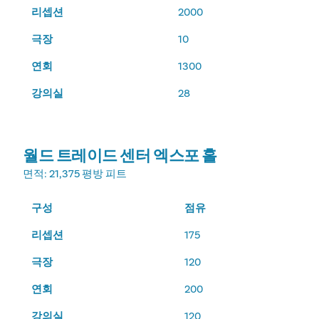
리셉션
2000
극장
10
연회
1300
강의실
28
월드 트레이드 센터 엑스포 홀
면적
: 21,375 평방 피트
구성
점유
리셉션
175
극장
120
연회
200
강의실
120