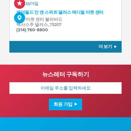
0.15마일
페어필드 인 앤 스위트 댈러스 메디컬 마켓 센터
2110 마켓 센터 블러바드
텍사스주 댈러스, 75207
(214) 760-8800
더 보기
뉴스레터 구독하기
이
메
일
주
소
회원 가입