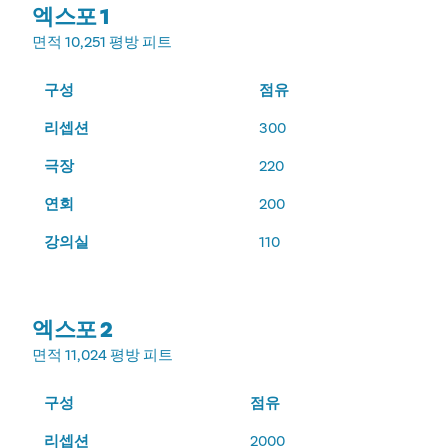
엑스포 1
면적
10,251 평방 피트
구성
점유
리셉션
300
극장
220
연회
200
강의실
110
엑스포 2
면적
11,024 평방 피트
구성
점유
리셉션
2000