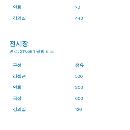
연회
70
강의실
440
전시장
면적
: 217,684 평방 피트
구성
점유
리셉션
500
연회
300
극장
600
강의실
120