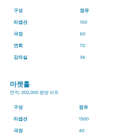
구성
점유
리셉션
100
극장
60
연회
70
강의실
36
마켓홀
면적
: 202,000 평방 피트
구성
점유
리셉션
1500
극장
40