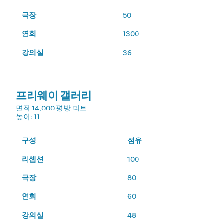
극장
50
연회
1300
강의실
36
프리웨이 갤러리
면적
14,000 평방 피트
높이
: 11
구성
점유
리셉션
100
극장
80
연회
60
강의실
48