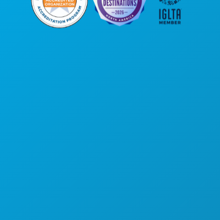
본사
1807 Ross Avenue
Suite 450
텍사스주 댈러스 75201
(214) 571-1000
즐길 거리
행사
음식 및 음료
탐색하기
야간 유흥
스포츠