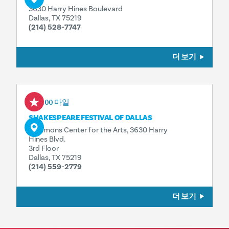
3630 Harry Hines Boulevard
Dallas, TX 75219
(214) 528-7747
더 보기
0.00 마일
SHAKESPEARE FESTIVAL OF DALLAS
Sammons Center for the Arts, 3630 Harry
Hines Blvd.
3rd Floor
Dallas, TX 75219
(214) 559-2779
더 보기