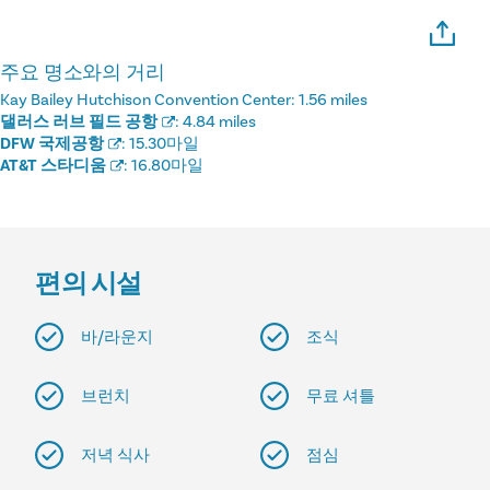
주요 명소와의 거리
Kay Bailey Hutchison Convention Center:
1.56 miles
댈러스 러브 필드 공항
:
4.84 miles
DFW 국제공항
:
15.30마일
AT&T 스타디움
:
16.80마일
편의 시설
바/라운지
조식
브런치
무료 셔틀
저녁 식사
점심