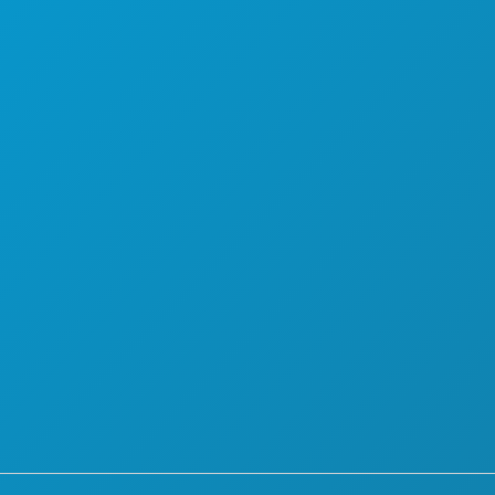
즐길 거리
회사 소개
행사
채용 정보
 Avenue
음식 및 음료
공식 방문객 안내서
탐색하기
접근성
스 75201
야간 유흥
지속 가능성
1000
스포츠
문화 체험
계획
보도자료
만나보세요
블로그
호텔 특가
문의하기