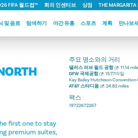
026 FIFA 월드컵™
회의 인센티브
상점
THE MARGARITA 
식 및 음료
탐색하기
야간 유흥
스포츠
계획
만나보
주요 명소와의 거리
 NORTH
댈러스 러브 필드 공항
:
11.14 mil
DFW 국제공항
:
15.77마일
Kay Bailey Hutchison Convention 
AT&T 스타디움
:
24.82 miles
팩스
19722672267
e first one to stay
ng premium suites,