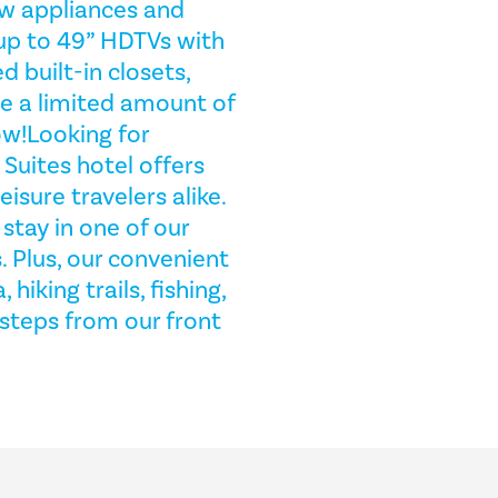
new appliances and
d up to 49” HDTVs with
built-in closets,
e a limited amount of
ow!Looking for
 Suites hotel offers
isure travelers alike.
stay in one of our
 Plus, our convenient
iking trails, fishing,
steps from our front