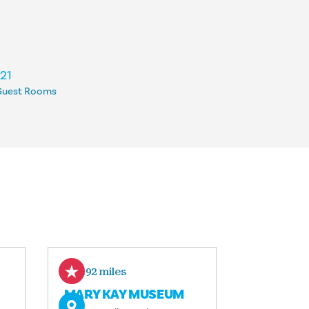
121
Guest Rooms
2.92 miles
MARY KAY MUSEUM