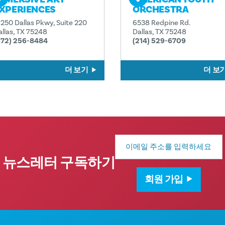
XPERIENCES
ORCHESTRA
7250 Dallas Pkwy, Suite 220
6538 Redpine Rd.
allas, TX 75248
Dallas, TX 75248
972) 256-8484
(214) 529-6709
더 보기
더 보
이
메
일
뉴스레터 구독하기
주
소
회원 가입