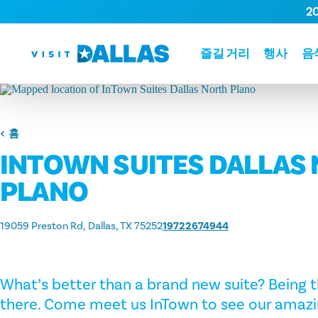
2
본문으로 건너뛰기
즐길 거리
행사
음
홈
INTOWN SUITES DALLAS
PLANO
19059 Preston Rd
Dallas, TX 75252
19722674944
What’s better than a brand new suite? Being th
there. Come meet us InTown to see our amazi