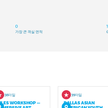
0
가장 큰 객실 면적
2.38마일
2.39마일
ILES WORKSHOP —
DALLAS ASIAN
MMERSIVE ART
AMERICAN YOUTH