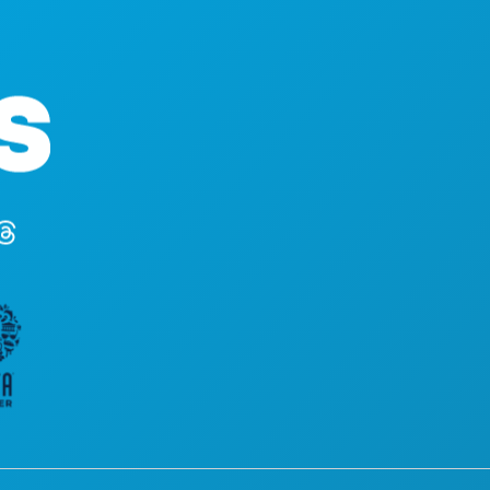
본사
1807 Ross
Suite 450
텍사스주 댈러
(214) 571-