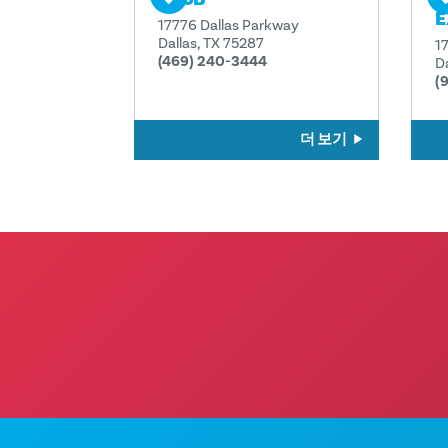
E
17776 Dallas Parkway
Dallas, TX 75287
1
(469) 240-3444
D
(
더 보기