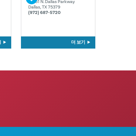
16251 N. Dallas Parkway
Dallas, TX 75379
(972) 687-5720
기
더 보기