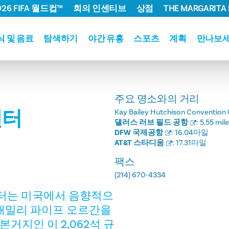
026 FIFA 월드컵™
회의 인센티브
상점
THE MARGARITA 
식 및 음료
탐색하기
야간 유흥
스포츠
계획
만나보
주요 명소와의 거리
센터
Kay Bailey Hutchison Convention 
댈러스 러브 필드 공항
:
5.55 mil
DFW 국제공항
:
16.04마일
AT&T 스타디움
:
17.31마일
팩스
(214) 670-4334
 센터는 미국에서 음향적으
 패밀리 파이프 오르간을
거지인 이 2,062석 규