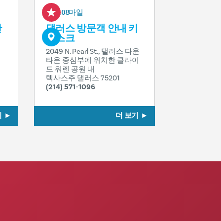
0.08마일
단
댈러스 방문객 안내 키
오스크
2049 N. Pearl St., 댈러스 다운
타운 중심부에 위치한 클라이
드 워렌 공원 내
텍사스주 댈러스 75201
(214) 571-1096
기
더 보기