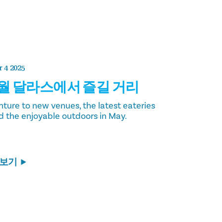
 4 2025
월 달라스에서 즐길 거리
nture to new venues, the latest eateries
d the enjoyable outdoors in May.
 보기