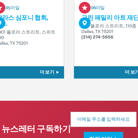
0.05마일
0.06마일
달라스 심포니 협회,
그린 패밀리 아트 재
NC.
2111 플로라 스트리트, 110층
Dallas, TX 75201
301 플로라 스트리트, 스위트
(214) 274-5656
00
allas, TX 75201
더 보기
더 보
이
메
일
뉴스레터 구독하기
주
소