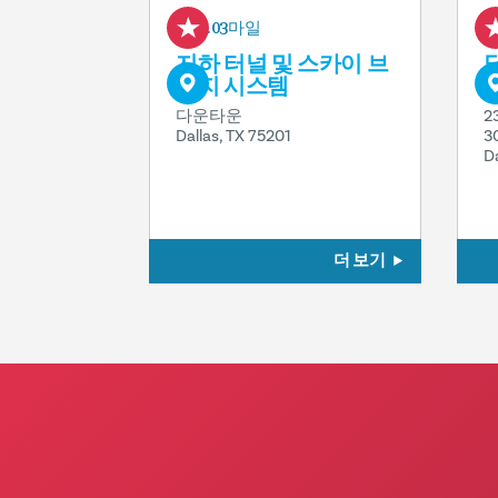
0.03마일
지하 터널 및 스카이 브
리지 시스템
I
다운타운
2
Dallas, TX 75201
3
D
더 보기