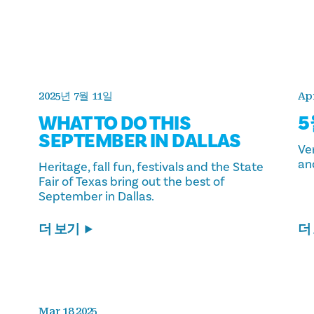
2025년 7월 11일
Apr
WHAT TO DO THIS
5
SEPTEMBER IN DALLAS
Ve
an
Heritage, fall fun, festivals and the State
Fair of Texas bring out the best of
September in Dallas.
더 보기
더
Mar 18 2025