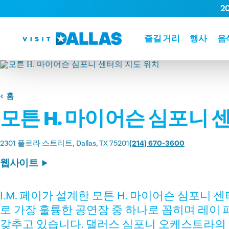
2
본문으로 건너뛰기
즐길 거리
행사
음
홈
모튼 H. 마이어슨 심포니 
2301 플로라 스트리트
Dallas, TX 75201
(214) 670-3600
웹사이트
I.M. 페이가 설계한 모튼 H. 마이어슨 심포니
로 가장 훌륭한 공연장 중 하나로 꼽히며 레이
갖추고 있습니다. 댈러스 심포니 오케스트라의 본