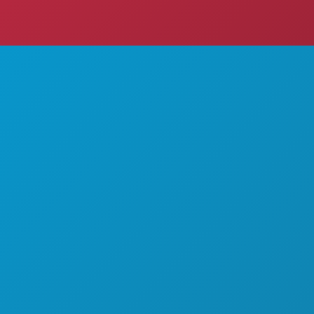
즐길 거리
회사 소개
행사
채용 정보
Avenue
음식 및 음료
공식 방문객 안내서
탐색하기
접근성
 75201
야간 유흥
지속 가능성
00
스포츠
문화 체험
계획
보도자료
만나보세요
블로그
호텔 특가
문의하기