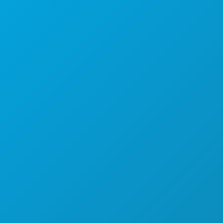
본사
1807 Ross Avenue
Suite 450
텍사스주 댈러스 75201
(214) 571-1000
즐길 거리
행사
음식 및 음료
탐색하기
야간 유흥
스포츠
계획
만나보세요
호텔 특가