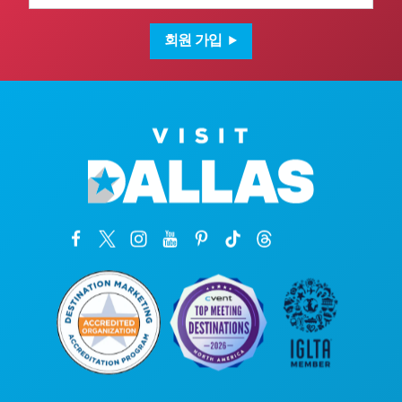
일
주
소
회원 가입