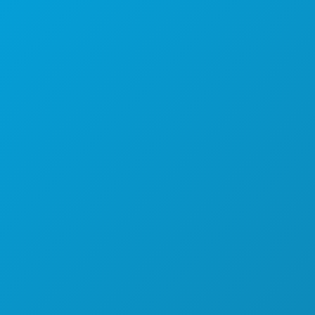
(214) 571-1000
즐길 거리
행사
음식 및 음료
탐색하기
야간 유흥
스포츠
계획
만나보세요
호텔 특가