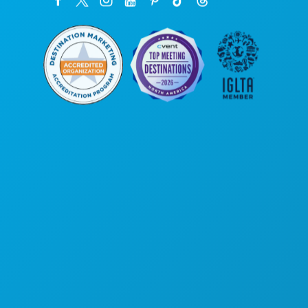
본사
1807 Ross Avenue
Suite 450
텍사스주 댈러스 75201
(214) 571-1000
즐길 거리
행사
음식 및 음료