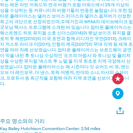
하는 레온 라빈 어워드와 연극 비평가 포럼 어워드에서 25개 이상의
상을 수상하는 등 커뮤니티와 비평가들의 반응은 놀랍습니다. 또한 업
타운 플레이어스는 댈러스 보이스 리더스와 댈러스 옵저버가 선정한
최고의 극단으로 선정되었으며, D 매거진과 WFAA의 데이브레이크 및
굿모닝 텍사스 프로그램에 소개된 바 있습니다. 업타운 플레이어스는
웨스트엔드 히트 뮤지컬 소호 신더스(2014)와 펫샵 보이즈 뮤지컬 클
로저 투 헤븐(2010)의 미국 초연과 함께 리디자인 우먼(2013), 크레이
지 저스트 라이크 미(2011), 인형의 계곡(2007)의 무대 각색 등 세계 초
연을 여러 차례 선보였습니다. 업타운 플레이어스는 브로드웨이 공연
이 막을 내린 후 토니상 수상작인 '오즈의 마법사'와 토니상 및 퓰리처
상을 수상한 뮤지컬 '넥스트 투 노멀'을 미국 최초로 지역 극장에서 선
보였습니다. 업타운 플레이어스는 매 시즌마다 잇 슈어드 비 유, 엔드
오브 더 레인보우, 더 낸스, 토릭 어벤져, 반야와 소냐, 마샤와 스파이
크, 프로듀서 등 최근작을 포함해 여러 지역 초연을 선보이고 있습니
다.
주요 명소와의 거리
Kay Bailey Hutchison Convention Center:
2.54 miles