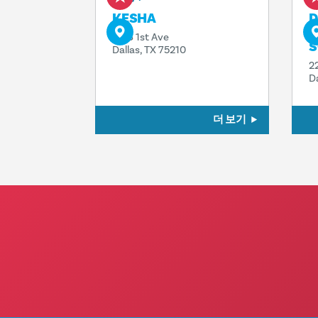
KESHA
D
T
1818 1st Ave
S
Dallas, TX 75210
2
D
더 보기