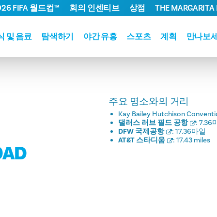
026 FIFA 월드컵™
회의 인센티브
상점
THE MARGARITA 
식 및 음료
탐색하기
야간 유흥
스포츠
계획
만나보
주요 명소와의 거리
Kay Bailey Hutchison Conventi
댈러스 러브 필드 공항
:
7.3
DFW 국제공항
:
17.36마일
AT&T 스타디움
:
17.43 miles
OAD