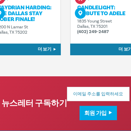
’AYDRIAN HARDING:
CANDLELIGHT:
HE DALLAS STAY
TRIBUTE TO ADELE
OBER FINALE!
1835 Young Street
Dallas, TX 75201
200 N Lamar St
(402) 249-2487
allas, TX 75202
더 보기
더 보
이
메
일
뉴스레터 구독하기
주
소
회원 가입