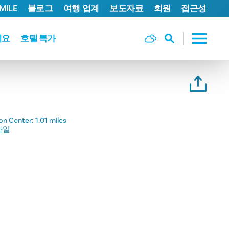
MILE
블로그
여행 업계
보도자료
회원
접근성
세요
호텔 특가
on Center:
1.01 miles
6마일