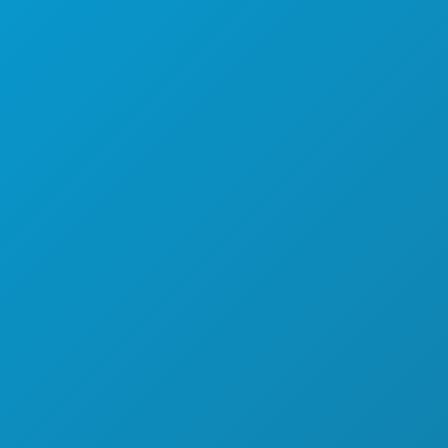
즐길 거리
회사 소개
행사
채용 정보
Avenue
음식 및 음료
공식 방문객 안내서
탐색하기
접근성
 75201
야간 유흥
지속 가능성
00
스포츠
문화 체험
계획
보도자료
만나보세요
블로그
호텔 특가
문의하기