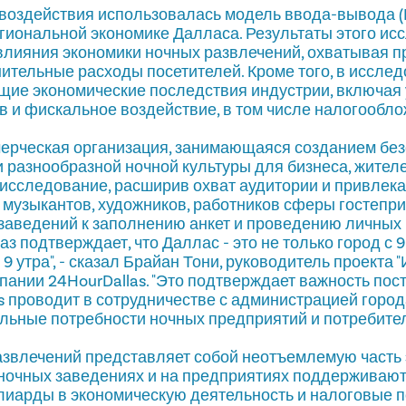
оздействия использовалась модель ввода-вывода (I
гиональной экономике Далласа. Результаты этого ис
влияния экономики ночных развлечений, охватывая п
ительные расходы посетителей. Кроме того, в иссле
ие экономические последствия индустрии, включая 
 и фискальное воздействие, в том числе налогообло
мерческая организация, занимающаяся созданием без
и разнообразной ночной культуры для бизнеса, жителе
 исследование, расширив охват аудитории и привлек
 музыкантов, художников, работников сферы гостепр
заведений к заполнению анкет и проведению личных
 подтверждает, что Даллас - это не только город с 9 
о 9 утра", - сказал Брайан Тони, руководитель проекта
пании 24HourDallas. "Это подтверждает важность пос
s проводит в сотрудничестве с администрацией город
льные потребности ночных предприятий и потребител
азвлечений представляет собой неотъемлемую часть 
 ночных заведениях и на предприятиях поддерживают
лиарды в экономическую деятельность и налоговые п