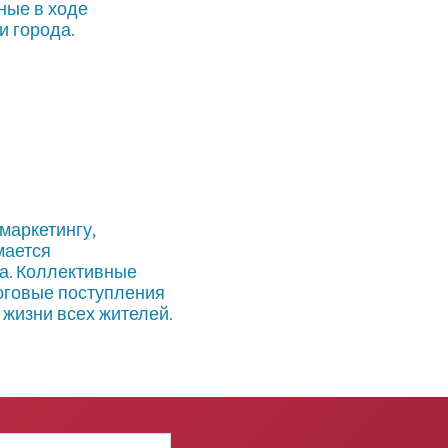
ные в ходе
и города.
маркетингу,
мается
а. Коллективные
оговые поступления
 жизни всех жителей.