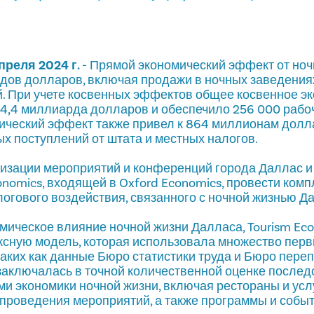
апреля 2024 г.
- Прямой экономический эффект от но
рдов долларов, включая продажи в ночных заведения
. При учете косвенных эффектов общее косвенное э
4,4 миллиарда долларов и обеспечило 256 000 рабоч
ический эффект также привел к 864 миллионам дол
х поступлений от штата и местных налогов.
изации мероприятий и конференций города Даллас и Vi
onomics, входящей в Oxford Economics, провести ком
логового воздействия, связанного с ночной жизнью Д
мическое влияние ночной жизни Далласа, Tourism Ec
ксную модель, которая использовала множество перв
таких как данные Бюро статистики труда и Бюро пере
аключалась в точной количественной оценке последс
и экономики ночной жизни, включая рестораны и услу
а проведения мероприятий, а также программы и событ