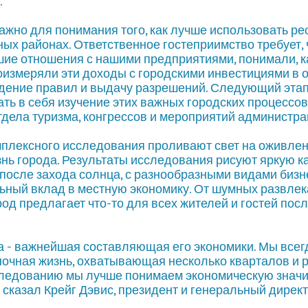
.
ажно для понимания того, как лучше использовать ре
ых районах. Ответственное гостеприимство требует,
ие отношения с нашими предприятиями, понимали, к
соизмеряли эти доходы с городскими инвестициями в
юдение правил и выдачу разрешений. Следующий этап
ть в себя изучение этих важных городских процессов"
тдела туризма, конгрессов и мероприятий администр
мплексного исследования проливают свет на оживлен
изнь города. Результаты исследования рисуют яркую к
после захода солнца, с разнообразными видами бизне
ьный вклад в местную экономику. От шумных развлек
род предлагает что-то для всех жителей и гостей пос
а - важнейшая составляющая его экономики. Мы всегд
ночная жизнь, охватывающая несколько кварталов и р
следованию мы лучше понимаем экономическую значим
- сказал Крейг Дэвис, президент и генеральный директор