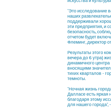
искусства и культуры
"Это исследование в
наших развлекательн
поддерживали хорош
эти предприятия, и 
безопасность, собл
отчетом будет включа
Флеминг, директор о
Результаты этого ко
вечера до 6 утра) ж
динамичного центра 
вносящими значител
тихих кварталов - го
темноты.
"Ночная жизнь город
Далласе есть яркая 
благодаря этому ис
для нашего города", 