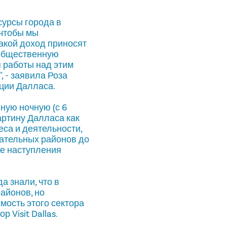
сурсы города в
 чтобы мы
акой доход приносят
 общественную
 работы над этим
, - заявила Роза
ации Далласа.
ную ночную (с 6
артину Далласа как
са и деятельности,
ательных районов до
ле наступления
а знали, что в
айонов, но
ость этого сектора
 Visit Dallas.