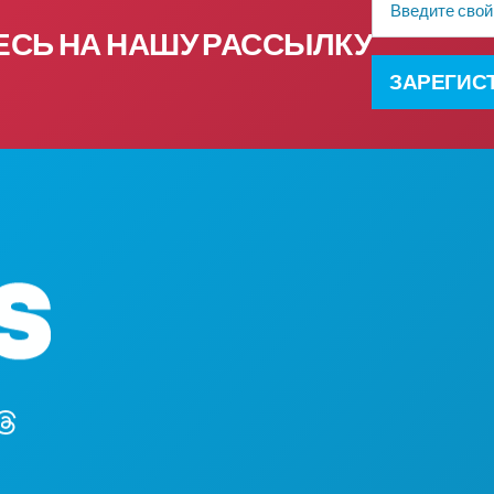
электронной
почты
СЬ НА НАШУ РАССЫЛКУ
ЗАРЕГИС
ЧЕМ ЗАНЯТЬСЯ
Головной офис
СОБЫТИЯ
1807 Ross Avenue
ЕДА И НАПИТКИ
, офис 450
УЗНАТЬ БОЛЬШ
Даллас, Техас 75201
НОЧНАЯ ЖИЗНЬ
(214) 571-1000
СПОРТ
ПЛАН
ПОЗНАКОМЬТЕС
ПРЕДЛОЖЕНИЯ 