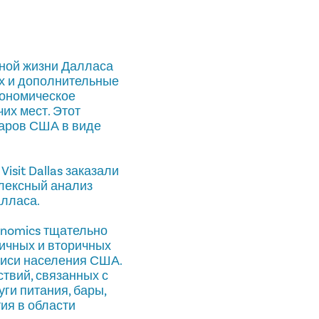
чной жизни Далласа
х и дополнительные
кономическое
их мест. Этот
ларов США в виде
sit Dallas заказали
плексный анализ
алласа.
onomics тщательно
ичных и вторичных
писи населения США.
твий, связанных с
ги питания, бары,
ия в области