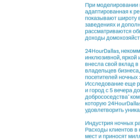
При моделировании в
адаптированная к ре
показывают широту 
заведениях и дополн
рассматриваются общ
доходы домохозяйств
24HourDallas, неком
инклюзивной, яркой 
внесла свой вклад в
владельцев бизнеса,
посетителей ночных 
Исследование еще раз
и город с 5 вечера д
добрососедства" ком
которую 24HourDalla
удовлетворить уника
Индустрия ночных р
Расходы клиентов в
мест и приносят мил