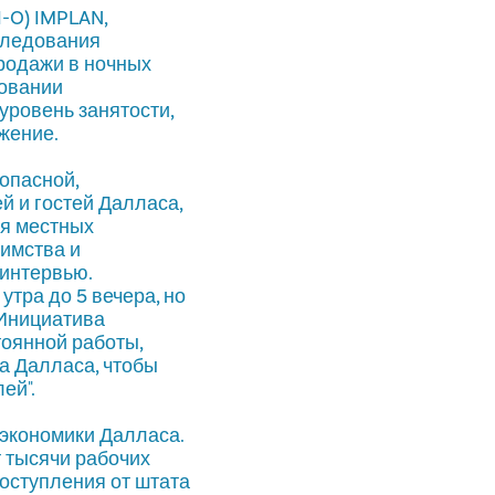
-O) IMPLAN,
следования
родажи в ночных
довании
уровень занятости,
жение.
опасной,
й и гостей Далласа,
ая местных
иимства и
 интервью.
утра до 5 вечера, но
 "Инициатива
тоянной работы,
а Далласа, чтобы
ей".
экономики Далласа.
 тысячи рабочих
оступления от штата