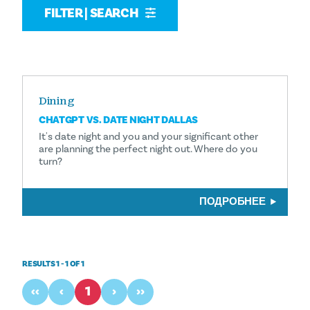
FILTER | SEARCH
Dining
CHATGPT VS. DATE NIGHT DALLAS
It's date night and you and your significant other
are planning the perfect night out. Where do you
turn?
ПОДРОБНЕЕ
RESULTS 1 - 1 OF 1
‹‹
‹
1
›
››