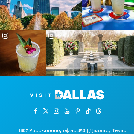
1807 Росс-авеню, офис 450 | Даллас, Техас