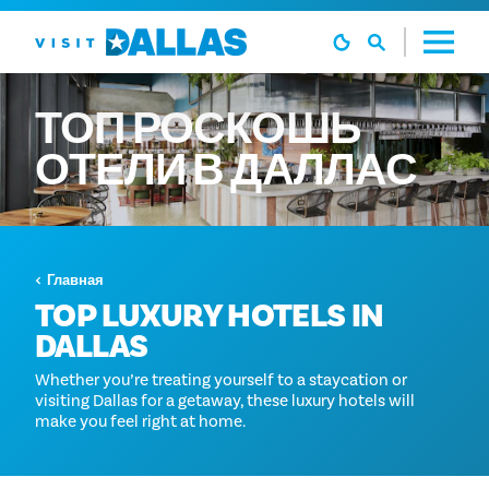
Перейти к содержанию
ТОП
РОСКОШЬ
ОТЕЛИ
В
ДАЛЛАС
Главная
TOP LUXURY HOTELS IN
DALLAS
Whether you’re treating yourself to a staycation or
visiting Dallas for a getaway, these luxury hotels will
make you feel right at home.