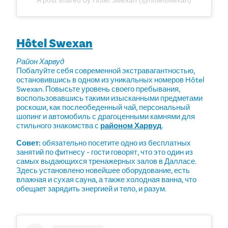
A post shared by Hôtel Swexan (@hotelswexan)
Hôtel Swexan
Район Харвуд
Побалуйте себя современной экстравагантностью,
остановившись в одном из уникальных номеров Hôtel
Swexan. Повысьте уровень своего пребывания,
воспользовавшись такими изысканными предметами
роскоши, как послеобеденный чай, персональный
шопинг и автомобиль с драгоценными камнями для
стильного знакомства с
районом Харвуд
.
Совет:
обязательно посетите одно из бесплатных
занятий по фитнесу - гости говорят, что это один из
самых выдающихся тренажерных залов в Далласе.
Здесь установлено новейшее оборудование, есть
влажная и сухая сауна, а также холодная ванна, что
обещает зарядить энергией и тело, и разум.