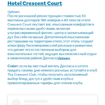
Hotel Crescent Court
Uptown
После роскошной реконструкции стоимостью 33
миллиона долларов 186 номеров и 40 люксов отеля
Crescent Court окутают вас изысканным комфортом и
первоклассными удобствами, включая
ультрасовременный фитнес-центр и захватывающий
дух бассейн на крыше. Дополненный изысканными
ресторанами на территории отеля, этот отель создает
атмосферу бескомпромиссной роскоши и романтики,
что делает его естественным выбором для
взыскательных гостей, ищущих высококлассный отдых
в оживленном районе Далласа
Uptown
.
Совет:
если вы местный житель Далласа и хотите
придать своему дню немного роскоши, вступайте в клуб
The Crescent Club, чтобы получить эксклюзивный
выбор блюд, доступ к удобствам клуба и
привилегированные тарифы для членов клуба.