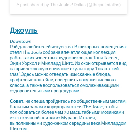
A post shared by The Joule📍Dallas (@thejouledallas)
Джоуль
Downtown
Рай для любителей искусства. В шикарных помещениях
отеля The Joule собрана впечатляющая коллекция
работ таких известных художников, как Тони Тассет,
Энди Уорхол и Миллард Шитс. Из окон открывается вид
на привлекающую внимание скульптуру "Гигантский
глаз". Здесь можно отведать изысканные блюда,
крафтовые коктейли, совершить покупки высокого
класса, а также воспользоваться омолаживающими
оздоровительными процедурами.
Совет:
не спеша пройдитесь по общественным местам,
бальным залам и коридорам отеля The Joule, чтобы
полюбоваться более чем 70 масштабными мозаиками
из стеклянной плитки из Мурано, Италия,
выполненными художником середины века Миллардом
Шитсом.