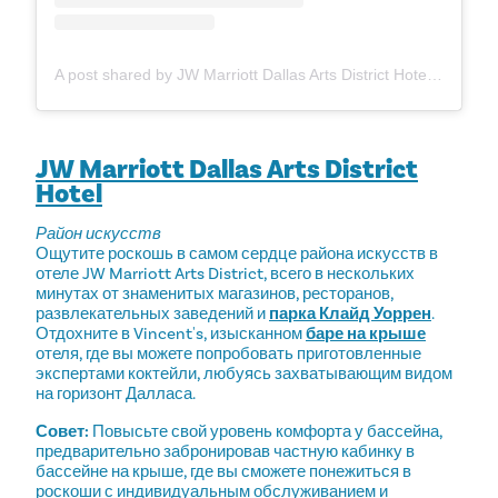
A post shared by JW Marriott Dallas Arts District Hotel (@jwmarriottdallas)
JW Marriott Dallas Arts District
Hotel
Район искусств
Ощутите роскошь в самом сердце района искусств в
отеле JW Marriott Arts District, всего в нескольких
минутах от знаменитых магазинов, ресторанов,
развлекательных заведений и
парка Клайд Уоррен
.
Отдохните в Vincent's, изысканном
баре на крыше
отеля, где вы можете попробовать приготовленные
экспертами коктейли, любуясь захватывающим видом
на горизонт Далласа.
Совет:
Повысьте свой уровень комфорта у бассейна,
предварительно забронировав частную кабинку в
бассейне на крыше, где вы сможете понежиться в
роскоши с индивидуальным обслуживанием и