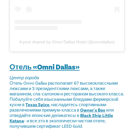
A post shared by Omni Dallas Hotel (@omnidallas)
Отель «Omni Dallas»
Центр города
Отель Omni Dallas располагает 67 высококлассными
люксами и 3 президентскими люксами, а также
магазином, спа-салоном и рестораном высокого класса.
Побалуйте себя изысканными блюдами фермерской
кухни в
Texas Spice
, насладитесь спортивными
развлечениями премиум-класса в
Owner's Box
или
отведайте японские деликатесы в
Black Ship Little
Katana
- и все это в экологически чистом отеле,
получившем сертификат LEED Gold.