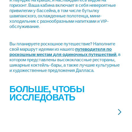
и лаундже на крыше, и наслаждайтесь видом на
горизонт. Ваша кабина включает в себя невероятные
привилегии у бассейна, в том числе бутылку
шампанского, охлажденные полотенца, мини-
холодильник с разнообразными напитками и VIP-
обслуживание.
Вы планируете роскошное путешествие? Наполните
свой маршрут идеями из нашего
путеводителя по
роскошным местам для одиночных путешествий
, в
котором представлены высококлассные рестораны,
шикарные коктейль-бары, а также лучшие культурные
и художественные предложения Далласа.
БОЛЬШЕ, ЧТОБЫ
ИССЛЕДОВАТЬ
LUXURY SOLO TRAVEL IN DALLAS
О
П
Where to go when you need a bougie break from the