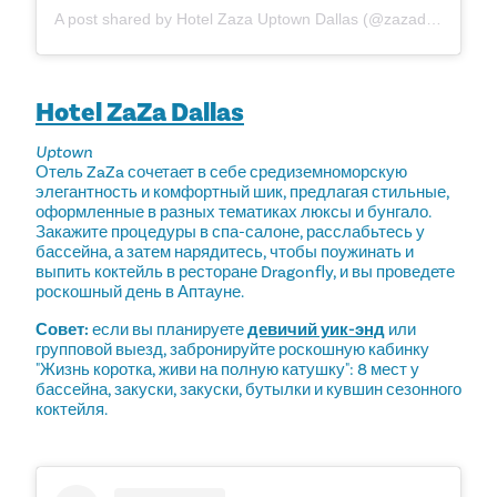
A post shared by Hotel Zaza Uptown Dallas (@zazadallas)
Hotel ZaZa Dallas
Uptown
Отель ZaZa сочетает в себе средиземноморскую
элегантность и комфортный шик, предлагая стильные,
оформленные в разных тематиках люксы и бунгало.
Закажите процедуры в спа-салоне, расслабьтесь у
бассейна, а затем нарядитесь, чтобы поужинать и
выпить коктейль в ресторане Dragonfly, и вы проведете
роскошный день в Аптауне.
Совет:
если вы планируете
девичий уик-энд
или
групповой выезд, забронируйте роскошную кабинку
"Жизнь коротка, живи на полную катушку": 8 мест у
бассейна, закуски, закуски, бутылки и кувшин сезонного
коктейля.