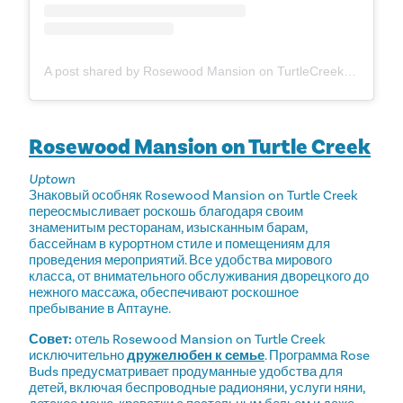
A post shared by Rosewood Mansion on TurtleCreek (@rosewoodmansionturtlecreek)
Rosewood Mansion on Turtle Creek
Uptown
Знаковый особняк Rosewood Mansion on Turtle Creek
переосмысливает роскошь благодаря своим
знаменитым ресторанам, изысканным барам,
бассейнам в курортном стиле и помещениям для
проведения мероприятий. Все удобства мирового
класса, от внимательного обслуживания дворецкого до
нежного массажа, обеспечивают роскошное
пребывание в Аптауне.
Совет:
отель Rosewood Mansion on Turtle Creek
исключительно
дружелюбен к семье
. Программа Rose
Buds предусматривает продуманные удобства для
детей, включая беспроводные радионяни, услуги няни,