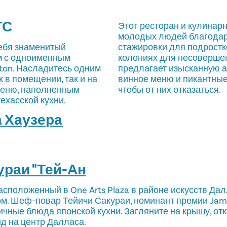
ГС
Этот ресторан и кулинар
молодых людей благодар
себя знаменитый
стажировки для подростк
ом с одноименным
колониях для несоверше
lton. Насладитесь одним
предлагает изысканную 
к в помещении, так и на
винное меню и пикантные
меню, наполненным
чтобы от них отказаться.
хасской кухни.
 Хаузера
ураи "Тей-Ан
 расположенный в One Arts Plaza в районе искусств Да
. Шеф-повар Тейичи Сакураи, номинант премии Jame
ичные блюда японской кухни. Загляните на крышу, от
д на центр Далласа.