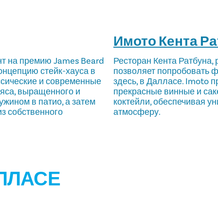
Имото Кента Р
нт на премию James Beard
Ресторан Кента Ратбуна,
онцепцию стейк-хауса в
позволяет попробовать 
ассические и современные
здесь, в Далласе. Imoto 
мяса, выращенного и
прекрасные винные и сак
жином в патио, а затем
коктейли, обеспечивая у
из собственного
атмосферу.
ЛЛАСЕ