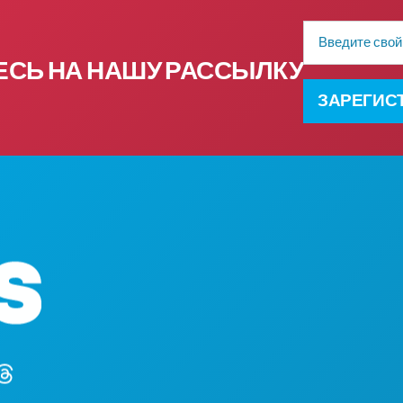
Адрес
электронной
почты
СЬ НА НАШУ РАССЫЛКУ
ЗАРЕГИС
ЧЕМ ЗАНЯТЬСЯ
Головной офис
СОБЫТИЯ
1807 Ross Avenue
ЕДА И НАПИТКИ
, офис 450
УЗНАТЬ БОЛЬШ
Даллас, Техас 75201
НОЧНАЯ ЖИЗНЬ
(214) 571-1000
СПОРТ
ПЛАН