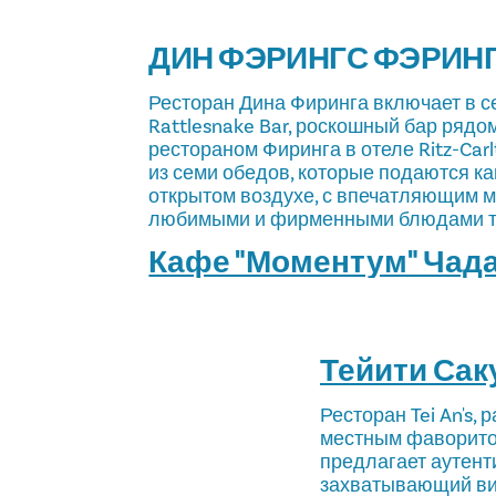
ДИН ФЭРИНГС ФЭРИН
Ресторан Дина Фиринга включает в 
Rattlesnake Bar, роскошный бар ряд
рестораном Фиринга в отеле Ritz-Car
из семи обедов, которые подаются ка
открытом воздухе, с впечатляющим 
любимыми и фирменными блюдами те
Кафе "Моментум" Чада
Тейити Сак
Ресторан Tei An's,
местным фаворитом
предлагает аутент
захватывающий ви