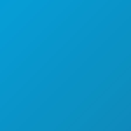
ЧЕМ ЗАНЯТЬСЯ
СОБЫТИЯ
ЕДА И НАПИТКИ
УЗНАТЬ БОЛЬШЕ
НОЧНАЯ ЖИЗНЬ
СПОРТ
ПЛАН
ПОЗНАКОМЬТЕСЬ С
ПРЕДЛОЖЕНИЯ ОТЕЛЕЙ
О НАС
ВАКАНСИИ
ОФИЦИАЛЬНЫЙ ПУТЕВОДИТЕЛЬ ДЛЯ
ГОСТЕЙ