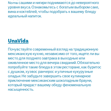
Noma сашими и нигири поднимаются до невероятного
уровня вкуса. Ознакомьтесь с богатым выбором саке,
вина и коктейлей, чтобы подобрать к вашему блюду
идеальный напиток.
UnaVida
Почувствуйте современный взгляд на традиционную
мексиканскую кухню, независимо от того, ищете ли вы
место для позднего завтрака в выходные или
оживленное место для вечера свиданий. Обязательно
попробуйте такие блюда в этом ресторане, как буритос
с душком, хуэвос ранчерос и уличные кукурузные
оладьи. Не забудьте завершить свое кулинарное
приключение мексиканским шоколадным брауни,
который придаст вашему обеду феноменальную
насыщенность.