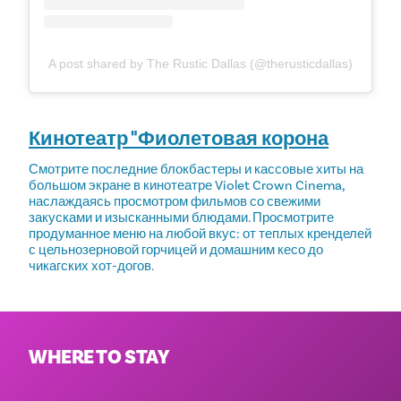
A post shared by The Rustic Dallas (@therusticdallas)
Кинотеатр "Фиолетовая корона
Смотрите последние блокбастеры и кассовые хиты на
большом экране в кинотеатре Violet Crown Cinema,
наслаждаясь просмотром фильмов со свежими
закусками и изысканными блюдами. Просмотрите
продуманное меню на любой вкус: от теплых кренделей
с цельнозерновой горчицей и домашним кесо до
чикагских хот-догов.
WHERE TO STAY