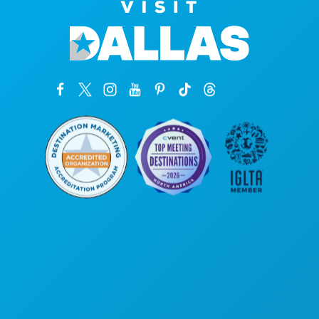
Головной офис
1807 Ross Avenue
, офис 450
Даллас, Техас 75201
(214) 571-1000