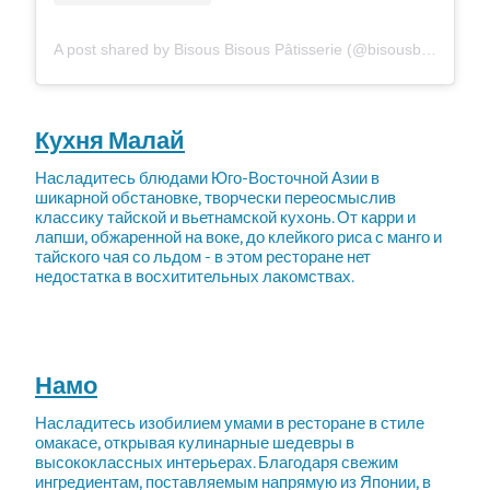
A post shared by Bisous Bisous Pâtisserie (@bisousbisouspatisserie)
Кухня Малай
Насладитесь блюдами Юго-Восточной Азии в
шикарной обстановке, творчески переосмыслив
классику тайской и вьетнамской кухонь. От карри и
лапши, обжаренной на воке, до клейкого риса с манго и
тайского чая со льдом - в этом ресторане нет
недостатка в восхитительных лакомствах.
Намо
Насладитесь изобилием умами в ресторане в стиле
омакасе, открывая кулинарные шедевры в
высококлассных интерьерах. Благодаря свежим
ингредиентам, поставляемым напрямую из Японии, в