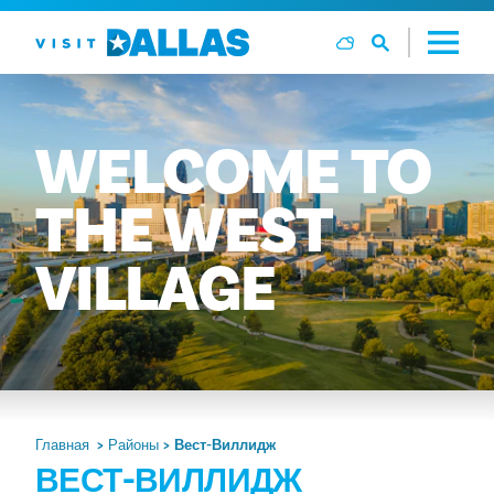
Перейти к содержанию
WELCOME
TO
THE
WEST
VILLAGE
Главная
Районы
Вест-Виллидж
ВЕСТ-ВИЛЛИДЖ