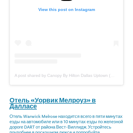
View this post on Instagram
A post shared by Canopy By Hilton Dallas Uptown (@canopydallasuptown)
Отель «Уорвик Мелроуз» в
Далласе
Отель Warwick Melrose находится всего в пяти минутах
езды на автомобиле или в 10 минутах езды по железной
дороге DART от района Вест-Виллидж. Устройтесь
поудобнее в роскошном люксе и попробуйте