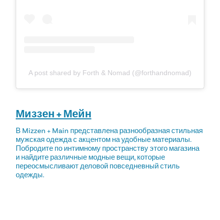
A post shared by Forth & Nomad (@forthandnomad)
Миззен + Мейн
В Mizzen + Main представлена разнообразная стильная
мужская одежда с акцентом на удобные материалы.
Побродите по интимному пространству этого магазина
и найдите различные модные вещи, которые
переосмысливают деловой повседневный стиль
одежды.