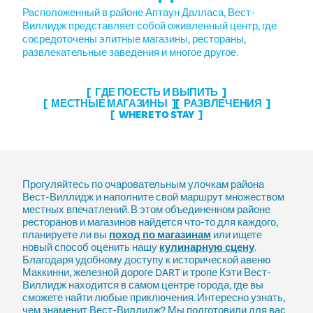
Расположенный в районе Аптаун Далласа, Вест-
Виллидж представляет собой оживленный центр, где
сосредоточены элитные магазины, рестораны,
развлекательные заведения и многое другое.
ГДЕ ПОЕСТЬ И ВЫПИТЬ
МЕСТНЫЕ МАГАЗИНЫ
РАЗВЛЕЧЕНИЯ
WHERE TO STAY
Прогуляйтесь по очаровательным улочкам района
Вест-Виллидж и наполните свой маршрут множеством
местных впечатлений. В этом объединенном районе
ресторанов и магазинов найдется что-то для каждого,
планируете ли вы
поход по магазинам
или ищете
новый способ оценить нашу
кулинарную сцену
.
Благодаря удобному доступу к исторической авеню
Маккинни, железной дороге DART и тропе Кэти Вест-
Виллидж находится в самом центре города, где вы
сможете найти любые приключения. Интересно узнать,
чем знаменит Вест-Виллидж? Мы подготовили для вас